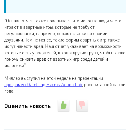
"Однако отчет также показывает, что молодые люди часто
играют в азартные игры, которые не требуют
регулирования, например, делают ставки со своими
друзьями. Тем не менее, такие формы азартных игр также
могут нанести вред. Наш отчет указывает на возможности,
которые есть у родителей, школ и других групп, чтобы также
помочь снизить вред от азартных игр среди детей и
молодежи".
Миллер выступил на этой неделе на презентации
программы Gambling Harms Action Lab
, рассчитанной на три
года.
Оценить новость