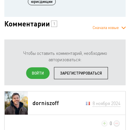
юрисдикции
Комментарии
1
Сначала новые
Чтобы оставить комментарий, необходимо
авторизоваться:
ВОЙТИ
ЗАРЕГИСТРИРОВАТЬСЯ
dorniszoff
8 ноября 2024
0