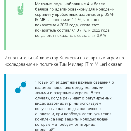
Молодые люди, набравшие 4 и более
баллов по адаптированному для молодежи
скринингу проблемных азартных игр DSM-
IV-MR-J, составили 1,5 %, что выше
показателей 2023 года, когда этот
показатель составлял 0,7 %, и 2022 года,
когда этот показатель составлял 0,9 %.
Исполнительный директор Комиссии по азартным играм по
исследованиям и политике Тим Миллер (Tim Miller) сказал:
"Новый отчет дает нам важные сведения о
взаимоотношениях между молодыми
людьми и азартными играми. В тех
случаях, когда речь идет о регулируемых
видах азартных игр, мы используем
полученные данные для постоянного
анализа и, при необходимости, усиления
комплекса мер защиты молодых людей,
которые мы требуем от игорных
компаний".