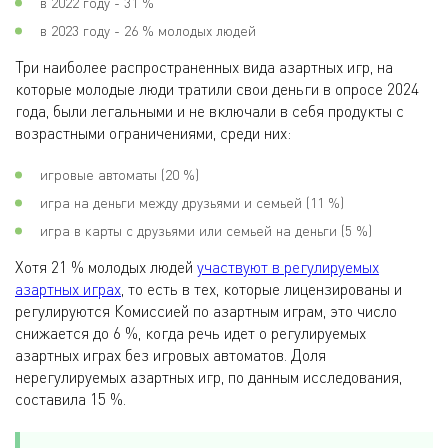
в 2022 году - 31 %
в 2023 году - 26 % молодых людей
Три наиболее распространенных вида азартных игр, на
которые молодые люди тратили свои деньги в опросе 2024
года, были легальными и не включали в себя продукты с
возрастными ограничениями, среди них:
игровые автоматы (20 %)
игра на деньги между друзьями и семьей (11 %)
игра в карты с друзьями или семьей на деньги (5 %)
Хотя 21 % молодых людей
участвуют в регулируемых
азартных играх
, то есть в тех, которые лицензированы и
регулируются Комиссией по азартным играм, это число
снижается до 6 %, когда речь идет о регулируемых
азартных играх без игровых автоматов. Доля
нерегулируемых азартных игр, по данным исследования,
составила 15 %.