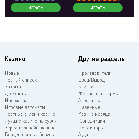
ИГРАТЬ
ИГРАТЬ
Казино
Другие разделы
Новые
Производители
Черный список
Ввод/Вывод
Закрытые
Крипто
Джекпоты
Живые платформы
Надежные
Агрегаторы
Игровые автоматы
Наземные
Честные онлайн казино
Казино месяца
Лучшие казино на рубли
Юрисдикции
Зеркала онлайн-казино
Регуляторы
Бездепозитные бонусы
Аудиторы