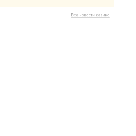
Все новости казино