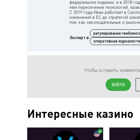
федеральном издании, а в 2018 го
нём пересечение технологий, права
С 2019 года Иван работает в Casin
изменений в ЕС до стратегий азиа
регулирование гемблинг
Эксперт в:
оперативная журналист
Чтобы оставить коммента
ВОЙТИ
Интересные казино