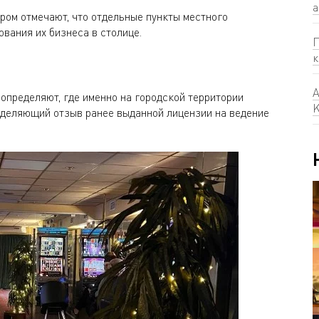
а
ром отмечают, что отдельные пункты местного
ования их бизнеса в столице.
П
к
А
определяют, где именно на городской территории
K
ределяющий отзыв ранее выданной лицензии на ведение