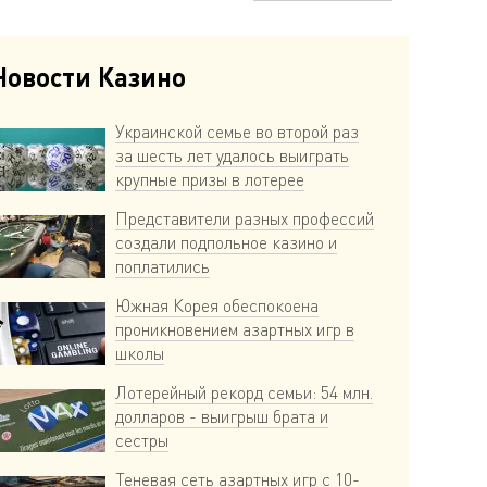
Новости Казино
Украинской семье во второй раз
за шесть лет удалось выиграть
крупные призы в лотерее
Представители разных профессий
создали подпольное казино и
поплатились
Южная Корея обеспокоена
проникновением азартных игр в
школы
Лотерейный рекорд семьи: 54 млн.
долларов - выигрыш брата и
сестры
Теневая сеть азартных игр с 10-