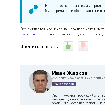
Вот только представители игорного
быть юридически обоснованными и 
Все ожидается, что исход данного дела может име
азартных игр
в столице Латвии, создав прецедент д
Оценить новость
Иван Жарков
Журналист-международник и аналитик 
2488 обзоров
Иван — москвич, родившийся в 1980
международными связями, что прив
обучения он освещал глобальные 