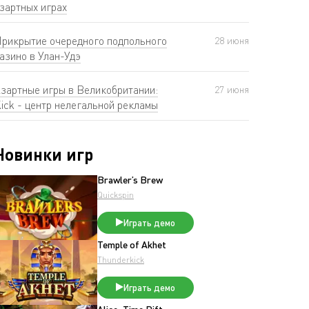
зартных играх
рикрытие очередного подпольного
28 июня
азино в Улан-Удэ
зартные игры в Великобритании:
27 июня
ick - центр нелегальной рекламы
Новинки игр
Brawler’s Brew
Quickspin
Играть демо
Temple of Akhet
Thunderkick
Играть демо