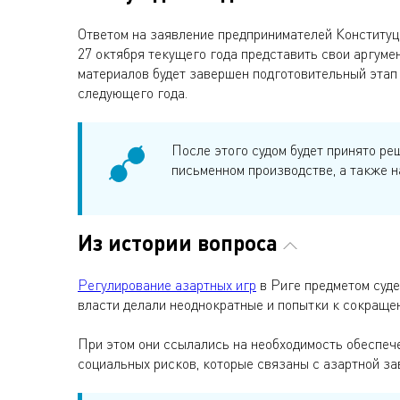
Ответом на заявление предпринимателей Конституц
27 октября текущего года представить свои аргуме
материалов будет завершен подготовительный этап 
следующего года.
После этого судом будет принято ре
письменном производстве, а также н
Из истории вопроса
Регулирование азартных игр
в Риге предметом суде
власти делали неоднократные и попытки к сокращен
При этом они ссылались на необходимость обеспеч
социальных рисков, которые связаны с азартной з