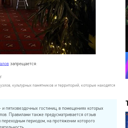
залов
запрещается:
.
злов, культурных памятников и территорий, которые находятся
 и пятизвездочных гостиниц, в помещениях которых
лов. Правилами также предусматривается отзыв
м переходным периодом, на протяжении которого
еятельность.