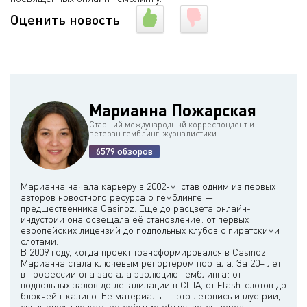
Оценить новость
Марианна Пожарская
Старший международный корреспондент и
ветеран гемблинг-журналистики
6579 обзоров
Марианна начала карьеру в 2002-м, став одним из первых
авторов новостного ресурса о гемблинге —
предшественника Casinoz. Ещё до расцвета онлайн-
индустрии она освещала её становление: от первых
европейских лицензий до подпольных клубов с пиратскими
слотами.
В 2009 году, когда проект трансформировался в Casinoz,
Марианна стала ключевым репортёром портала. За 20+ лет
в профессии она застала эволюцию гемблинга: от
подпольных залов до легализации в США, от Flash-слотов до
блокчейн-казино. Её материалы — это летопись индустрии,
связь эпох, где каждое событие объясняется через