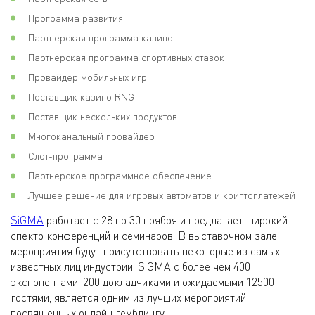
Программа развития
Партнерская программа казино
Партнерская программа спортивных ставок
Провайдер мобильных игр
Поставщик казино RNG
Поставщик нескольких продуктов
Многоканальный провайдер
Слот-программа
Партнерское программное обеспечение
Лучшее решение для игровых автоматов и криптоплатежей
SiGMA
работает с 28 по 30 ноября и предлагает широкий
спектр конференций и семинаров. В выставочном зале
мероприятия будут присутствовать некоторые из самых
известных лиц индустрии. SiGMA с более чем 400
экспонентами, 200 докладчиками и ожидаемыми 12500
гостями, является одним из лучших мероприятий,
посвященных онлайн гемблингу.