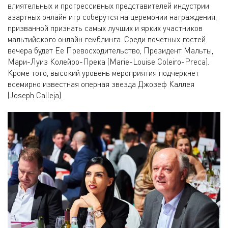
влиятельных и прогрессивных представителей индустрии
азартных онлайн игр соберутся на церемонии награждения,
призванной признать самых лучших и ярких участников
мальтийского онлайн гемблинга. Среди почетных гостей
вечера будет Ее Превосходительство, Президент Мальты,
Мари-Луиз Колейро-Прека (Marie-Louise Coleiro-Preca).
Кроме того, высокий уровень мероприятия подчеркнет
всемирно известная оперная звезда Джозеф Каллея
(Joseph Calleja).