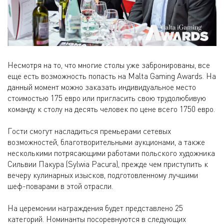
Несмотря на то, что многие столы уже забронированы, все
еще есть возможность попасть на Malta Gaming Awards. На
данный момент можно заказать индивидуальное место
стоимостью 175 евро или пригласить свою трудолюбивую
команду к столу на десять человек по цене всего 1750 евро.
Гости смогут насладиться премьерами сетевых
возможностей, благотворительными аукционами, а также
несколькими потрясающими работами польского художника
Сильвии Пакура (Sylwia Pacura), прежде чем приступить к
вечеру кулинарных изысков, подготовленному лучшими
шеф-поварами в этой отрасли.
На церемонии награждения будет представлено 25
категорий. Номинанты посоревнуются в следующих