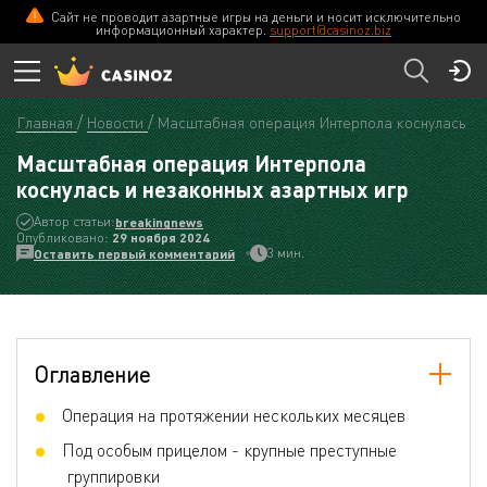
Сайт не проводит азартные игры на деньги и носит исключительно
информационный характер.
support@casinoz.biz
Главная
Новости
Масштабная операция Интерпола коснулась и 
Масштабная операция Интерпола
коснулась и незаконных азартных игр
Автор статьи:
breakingnews
Опубликовано:
29 ноября 2024
3 мин.
Оставить первый комментарий
Оглавление
Операция на протяжении нескольких месяцев
Под особым прицелом - крупные преступные
группировки