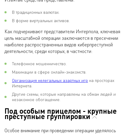
В традиционных валютах.
В форме виртуальных активов.
Как подчеркивают представители Интерпола, ключевая
цель масштабной операции заключаются в пресечении
наиболее распространенных видов киберпреступной
деятельности, среди которых, в частности:
Телефонное мошенничество.
Махинации в сфере онлайн-знакомств.
Организация нелегальных азартных игр
на просторах
Интернета.
Другие схемы, которые направлены на обман людей и
незаконное обогащение.
Под особым прицелом - крупные
преступные группировки
Особое внимание при проведении операции уделялось