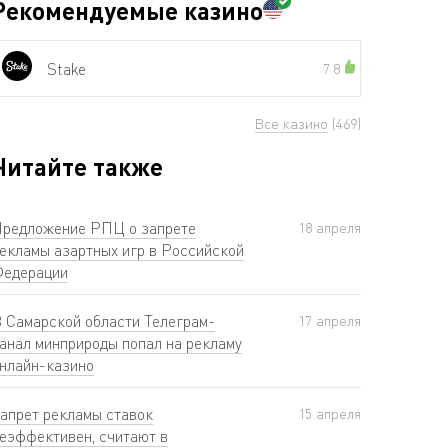
Рекомендуемые казино
Stake
7.8
Все казино
(469)
Читайте также
редложение РПЦ о запрете
18 апреля
екламы азартных игр в Российской
едерации
 Самарской области Телеграм-
17 апреля
анал минприроды попал на рекламу
нлайн-казино
апрет рекламы ставок
15 апреля
еэффективен, считают в