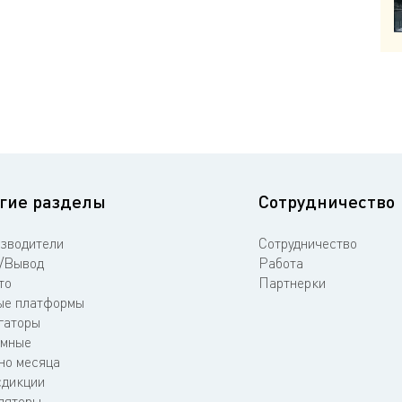
гие разделы
Сотрудничество
зводители
Сотрудничество
/Вывод
Работа
то
Партнерки
е платформы
гаторы
мные
но месяца
дикции
ляторы