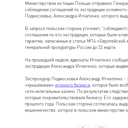
Министерством юстиции Польши отправило Генерал
соблюдении соглашений по экстрадиции основного
Подмосковье, Александра Игнатенко, которого выд
В запросе польская сторона уточняет, "соблюдаютс
соглашения по его экстрадиции, которые были огов
гарантии, записанные в статье №14 «Европейской 
генеральной прокуратуры России до 22 марта.
На прошедшей неделе адвокаты Игнатенко сообщил
экстрадиции Александра Игнатенко, которые выдв
Экспрокурор Подмосковья Александр Игнатенко - э
«крышевании»
игорного бизнеса
, которое было воз
сети нелегальных казино. По результатам следстви
которые покровительствовали бизнесу. Его задержа
прошлого года. Польская сторона согласилась выда
мошенничестве, которое в польском министерстве 