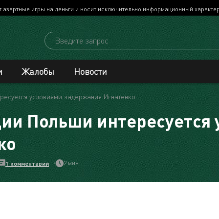
т азартные игры на деньги и носит исключительно информационный характе
и
Жалобы
Новости
ресуется условиями задержания Игнатенко
ии Польши интересуется 
ко
2 мин.
1 комментарий