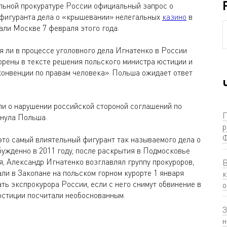
ьной прокуратуре России официальный запрос о
 фигуранта дела о «крышевании» нелегальных
казино
в
али Москве 7 февраля этого года.
я ли в процессе уголовного дела Игнатенко в России
орены в тексте решения польского министра юстиции и
конвенции по правам человека». Польша ожидает ответ
и о нарушении российской стороной соглашений по
П
инула Польша.
р
Ф
то самый влиятельный фигурант так называемого дела о
бужденно в 2011 году, после раскрытия в Подмосковье
я, Александр Игнатенко возглавлял группу прокуроров,
В
ли в Закопане на польском горном курорте 1 января
к
ть экспрокурора России, если с него снимут обвинение в
о
юстиции посчитали необоснованным.
З
н