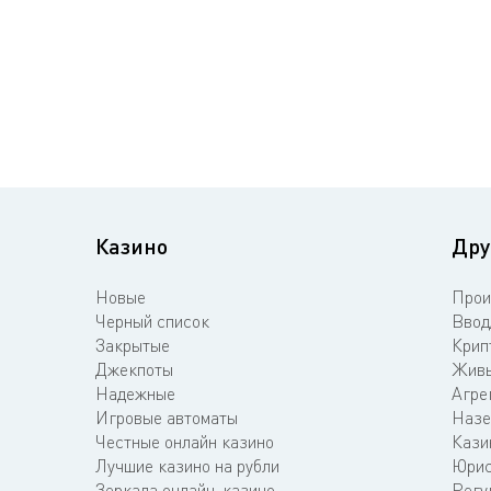
Казино
Дру
Новые
Прои
Черный список
Ввод
Закрытые
Крип
Джекпоты
Живы
Надежные
Агре
Игровые автоматы
Назе
Честные онлайн казино
Кази
Лучшие казино на рубли
Юрис
Зеркала онлайн-казино
Регу