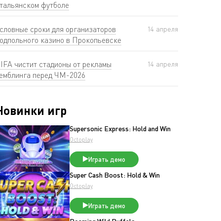
тальянском футболе
словные сроки для организаторов
14 апреля
одпольного казино в Прокопьевске
IFA чистит стадионы от рекламы
14 апреля
емблинга перед ЧМ-2026
Новинки игр
Supersonic Express: Hold and Win
Octoplay
Играть демо
Super Cash Boost: Hold & Win
Octoplay
Играть демо