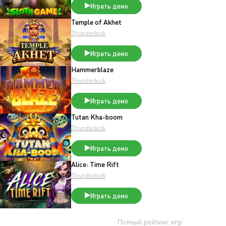
Играть демо
Temple of Akhet
Thunderkick
Играть демо
Hammerblaze
Thunderkick
Играть демо
Tutan Kha-boom
Thunderkick
Играть демо
Alice: Time Rift
Thunderkick
Играть демо
Полный рейтинг игр