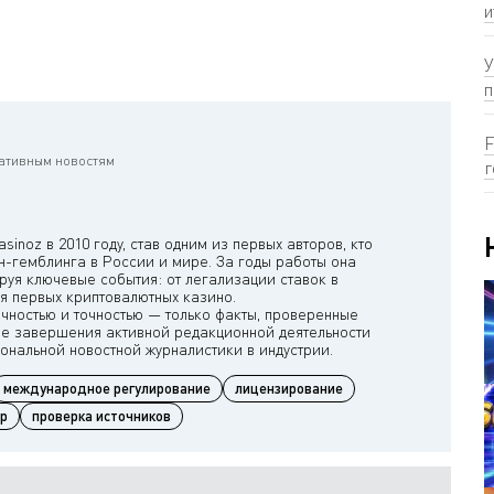
и
У
п
F
ративным новостям
г
inoz в 2010 году, став одним из первых авторов, кто
-гемблинга в России и мире. За годы работы она
руя ключевые события: от легализации ставок в
я первых криптовалютных казино.
ичностью и точностью — только факты, проверенные
ле завершения активной редакционной деятельности
международное регулирование
лицензирование
гр
проверка источников