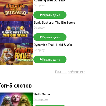
Roaming Wild Buffalo
Octoplay
Играть демо
Bank Busters: The Big Score
Octoplay
Играть демо
Dynamite Trail: Hold & Win
Octoplay
Играть демо
Полный рейтинг игр
Топ-5 слотов
Sloth Game
Endorphina