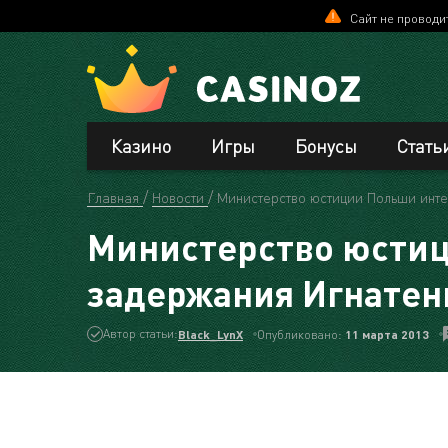
Сайт не проводи
Казино
Игры
Бонусы
Стать
Главная
Новости
Министерство юстиции Польши инте
Министерство юстиц
задержания Игнатен
Автор статьи:
Black_LynX
Опубликовано:
11 мартa 2013