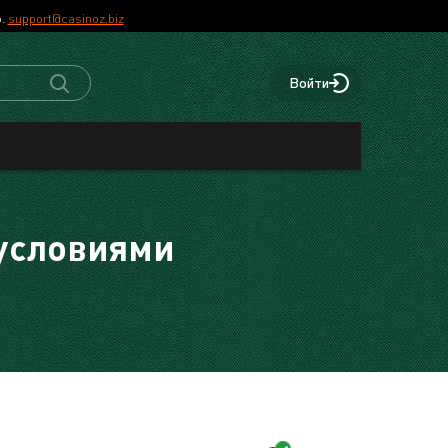
р.
support@casinoz.biz
Войти
условиями