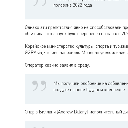
половине 2022 года
Однако эти препятствия явно не способствовали пр
объявила, что запуск будет перенесен на начало 202
Корейское министерство культуры, спорта и туризм
GGRAsia, что оно направило Mohegan уведомление о
Оператор казино заявил в среду:
Мы получили одобрение на добавлени
воздухе в своем будущем комплексе.
Эндрю Биллани (Andrew Billany), исполнительный д