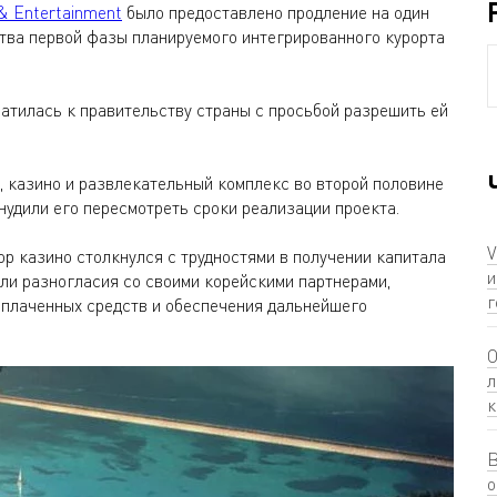
& Entertainment
было предоставлено продление на один
тва первой фазы планируемого интегрированного курорта
ратилась к правительству страны с просьбой разрешить ей
 казино и развлекательный комплекс во второй половине
нудили его пересмотреть сроки реализации проекта.
V
ор казино столкнулся с трудностями в получении капитала
и
ыли разногласия со своими корейскими партнерами,
г
ыплаченных средств и обеспечения дальнейшего
О
л
к
В
о