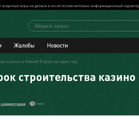
т азартные игры на деньги и носит исключительно информационный характе
и
Жалобы
Новости
тва казино в Южной Корее на один год
ок строительства казино
3 мин.
 комментария