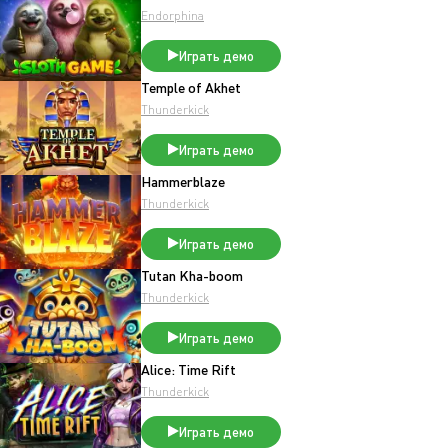
Endorphina
Играть демо
Temple of Akhet
Thunderkick
Играть демо
Hammerblaze
Thunderkick
Играть демо
Tutan Kha-boom
Thunderkick
Играть демо
Alice: Time Rift
Thunderkick
Играть демо