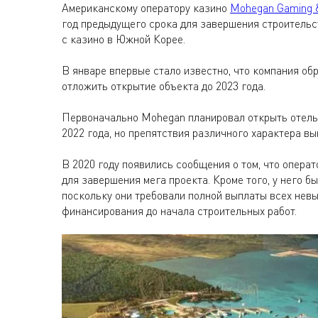
Американскому оператору казино
Mohegan Gaming 
год предыдущего срока для завершения строительс
с казино в Южной Корее.
В январе впервые стало известно, что компания об
отложить открытие объекта до 2023 года.
Первоначально Mohegan планировал открыть отель,
2022 года, но препятствия различного характера вы
В 2020 году появились сообщения о том, что операт
для завершения мега проекта. Кроме того, у него б
поскольку они требовали полной выплаты всех нев
финансирования до начала строительных работ.