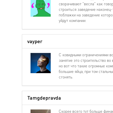
сворачивают "весла" как говор
строиться заведение наконец-т
поблажки на заведение которое
уйдут компании.
vayper
С ковидными ограничениями во
занятие это строительство во 
но вот что такие огромные ком
большие яйца, при том стальн
сгонять.
Tamgdepravda
Скорее всего тут больше фина