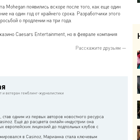
та Mohegan появились вскоре после того, как еще один
ние на один год от крайнего срока. Разработчики этого
росьбой о продлении на три года.
казино Caesars Entertainment, но в феврале компания
Расскажите друзьям —
ая
 и ветеран гемблинг-журналистики
, став одним из первых авторов новостного ресурса
sinoz. Ещё до расцвета онлайн-индустрии она
ых европейских лицензий до подпольных клубов с
ормировался в Casinoz, Марианна стала ключевым