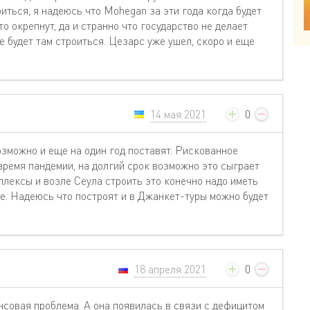
иться, я надеюсь что Mohegan за эти года когда будет
о окрепнут, да и странно что государство не делает
 будет там строиться. Цезарс уже ушел, скоро и еще
14 мая 2021
0
зможно и еще на один год поставят. Рискованное
время пандемии, на долгий срок возможно это сыграет
плексы и возле Сеула строить это конечно надо иметь
ые. Надеюсь что построят и в Джанкет-туры можно будет
18 апреля 2021
0
нсовая проблема. А она появилась в связи с дефицитом