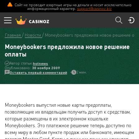
Сайт не проводит азартные игры на деньги и носит исключительно
информационный характер.
support@casinoz.biz
Главная
Новости
Moneybookers предложила новое решение опл
Moneybookers предложила новое решение
оплаты
Автор статьи:
hotnews
Опубликовано:
30 ноября 2009
2 мин.
Оставить первый комментарий
Moneybookers выпустил новые карты предоплаты,
позволяющие их владельцам получить доступ к средствам,
которые размещены в их электронном кошельке
Moneybookers. Это платежное решение теперь доступно по
всему миру в любом пункте продаж или банкомате, имеющем