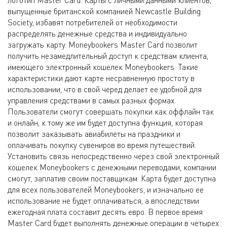
логотип Master Card. Карты с личными данными клиентов,
выпущенные британской компанией Newcastle Building
Society, избавят потребителей от необходимости
распределять денежные средства и индивидуально
загружать карту. Moneybookers Master Card позволит
получить незамедлительный доступ к средствам клиента,
имеющего электронный кошелек Moneybookers. Такие
характеристики дают карте несравненную простоту в
использовании, что в свой черед делает ее удобной для
управления средствами в самых разных формах.
Пользователи смогут совершать покупки как оффлайн так
и онлайн, к тому же им будет доступна функция, которая
позволит заказывать авиабилеты на праздники и
оплачивать покупку сувениров во время путешествий.
Установить связь непосредственно через свой электронный
кошелек Moneybookers с денежными переводами, компании
смогут, заплатив своим поставщикам. Карта будет доступна
для всех пользователей Moneybookers, и изначально ее
использование не будет оплачиваться, а впоследствии
ежегодная плата составит десять евро. В первое время
Master Card будет выполнять денежные операции в четырех