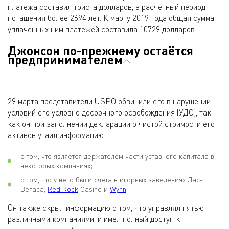
платежа составил триста долларов, а расчётный период
погашения более 2694 лет. К марту 2019 года общая сумма
уплаченных ним платежей составила 10729 долларов.
Джонсон по-прежнему остаётся
предпринимателем
29 марта представители USPO обвинили его в нарушении
условий его условно досрочного освобождения (УДО), так
как он при заполнении декларации о чистой стоимости его
активов утаил информацию
о том, что является держателем части уставного капитала в
некоторых компаниях;
о том, что у него были счета в игорных заведениях Лас-
Вегаса,
Red Rock
Casino и
Wynn
.
Он также скрыл информацию о том, что управлял пятью
различными компаниями, и имел полный доступ к