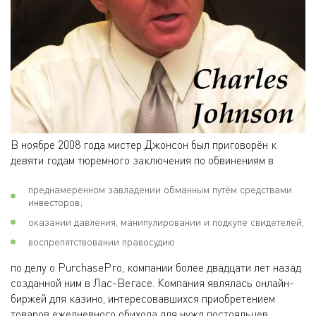
В ноябре 2008 года мистер Джонсон был приговорён к
девяти годам тюремного заключения по обвинениям в
преднамеренном завладении обманным путём средствами
инвесторов;
оказании давления, манипулировании и подкупе свидетелей,
воспрепятствовании правосудию
по делу о PurchaseРго, компании более двадцати лет назад
созданной ним в Лас-Вегасе. Компания являлась онлайн-
биржей для казино, интересовавшихся приобретением
товаров ежедневного обихода для нужд постояльцев