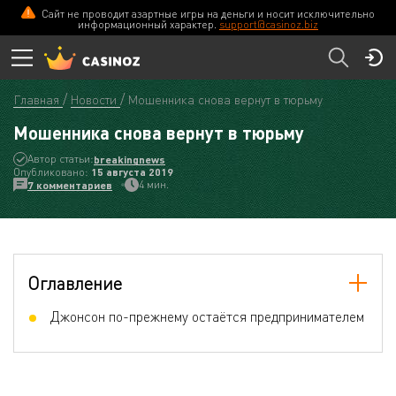
Сайт не проводит азартные игры на деньги и носит исключительно
информационный характер.
support@casinoz.biz
Главная
Новости
Мошенника снова вернут в тюрьму
Мошенника снова вернут в тюрьму
Автор статьи:
breakingnews
Опубликовано:
15 августа 2019
4 мин.
7 комментариев
Оглавление
Джонсон по-прежнему остаётся предпринимателем