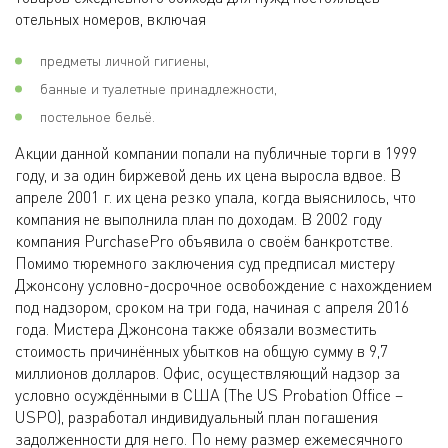
отельных номеров, включая
предметы личной гигиены,
банные и туалетные принадлежности,
постельное бельё.
Акции данной компании попали на публичные торги в 1999
году, и за один биржевой день их цена выросла вдвое. В
апреле 2001 г. их цена резко упала, когда выяснилось, что
компания не выполнила план по доходам. В 2002 году
компания PurchasePro объявила о своём банкротстве.
Помимо тюремного заключения суд предписал мистеру
Джонсону условно-досрочное освобождение с нахождением
под надзором, сроком на три года, начиная с апреля 2016
года. Мистера Джонсона также обязали возместить
стоимость причинённых убытков на общую сумму в 9,7
миллионов долларов. Офис, осуществляющий надзор за
условно осуждёнными в США (The US Probation Office –
USPO), разработал индивидуальный план погашения
задолженности для него. По нему размер ежемесячного