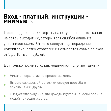
Вход - платный, инструкции -
мнимые
После подачи заявки жертвы на вступление в этот канал,
на связь выходит «куратор», являющийся одним из
участников схемы. От него следует подтверждение
«эксклюзивности» стратегии и называется сумма за вход -
от 3 до 10 тысяч рублей.
Вот только после того, как мошенники получают деньги:
Никакая стратегия не предоставляется.
Вместо ожидаемой методики следует просьба о
приглашении других.
Следует утверждение, что доходы будут выше, если больше
людей приведет жертва.