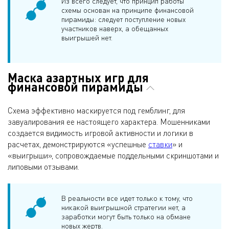
Из всего следует, что принцип работы
схемы основан на принципе финансовой
пирамиды: следует поступление новых
участников наверх, а обещанных
выигрышей нет.
Маска азартных игр для
финансовой пирамиды
Схема эффективно маскируется под гемблинг, для
завуалирования ее настоящего характера. Мошенниками
создается видимость игровой активности и логики в
расчетах, демонстрируются «успешные
ставки
» и
«выигрыши», сопровождаемые поддельными скриншотами и
липовыми отзывами.
В реальности все идет только к тому, что
никакой выигрышной стратегии нет, а
заработки могут быть только на обмане
новых жертв.