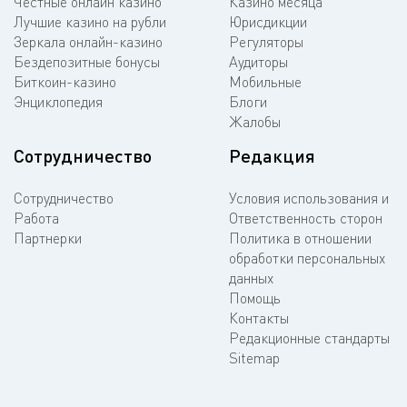
Честные онлайн казино
Казино месяца
Лучшие казино на рубли
Юрисдикции
Зеркала онлайн-казино
Регуляторы
Бездепозитные бонусы
Аудиторы
Биткоин-казино
Мобильные
Энциклопедия
Блоги
Жалобы
Сотрудничество
Редакция
Сотрудничество
Условия использования и
Работа
Ответственность сторон
Партнерки
Политика в отношении
обработки персональных
данных
Помощь
Контакты
Редакционные стандарты
Sitemap