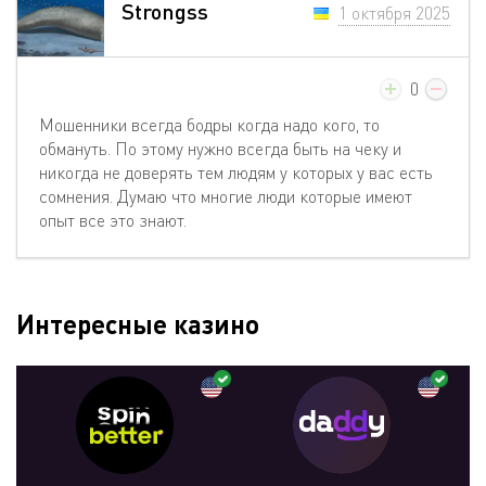
Strongss
1 октября 2025
0
Мошенники всегда бодры когда надо кого, то
обмануть. По этому нужно всегда быть на чеку и
никогда не доверять тем людям у которых у вас есть
сомнения. Думаю что многие люди которые имеют
опыт все это знают.
Интересные казино