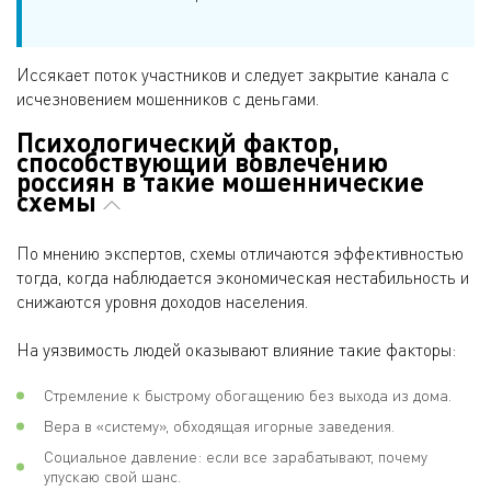
Иссякает поток участников и следует закрытие канала с
исчезновением мошенников с деньгами.
Психологический фактор,
способствующий вовлечению
россиян в такие мошеннические
схемы
По мнению экспертов, схемы отличаются эффективностью
тогда, когда наблюдается экономическая нестабильность и
снижаются уровня доходов населения.
На уязвимость людей оказывают влияние такие факторы:
Стремление к быстрому обогащению без выхода из дома.
Вера в «систему», обходящая игорные заведения.
Социальное давление: если все зарабатывают, почему
упускаю свой шанс.