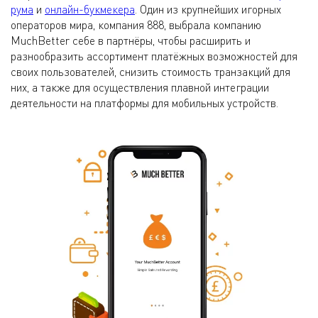
рума
и
онлайн-букмекера
. Один из крупнейших игорных
операторов мира, компания 888, выбрала компанию
MuchBetter себе в партнёры, чтобы расширить и
разнообразить ассортимент платёжных возможностей для
своих пользователей, снизить стоимость транзакций для
них, а также для осуществления плавной интеграции
деятельности на платформы для мобильных устройств.