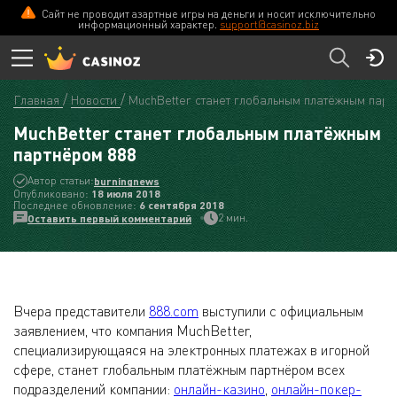
Сайт не проводит азартные игры на деньги и носит исключительно
информационный характер.
support@casinoz.biz
Главная
Новости
MuchBetter станет глобальным платёжным парт
MuchBetter станет глобальным платёжным
партнёром 888
Автор статьи:
burningnews
Опубликовано:
18 июля 2018
Последнее обновление:
6 сентября 2018
2 мин.
Оставить первый комментарий
Вчера представители
888.com
выступили с официальным
заявлением, что компания MuchBetter,
специализирующаяся на электронных платежах в игорной
сфере, станет глобальным платёжным партнёром всех
подразделений компании:
онлайн-казино
,
онлайн-покер-