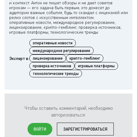
и контекст. Антон не пишет обзоры и не дает советов
игрокам — его задача быть первым, кто донесет до
аудитории важные события, будь то скандал с лицензией или
релиз слотов с искусственным интеллектом.
оперативные новости, международное регулирование,
лицензирование, крипто-гемблинг, проверка источников,
оперативные новости
международное регулирование
Эксперт в:
лицензирование
крипто-гемблинг
проверка источников
игровые платформы
технологические тренды
Чтобы оставить комментарий, необходимо
авторизоваться:
ВОЙТИ
ЗАРЕГИСТРИРОВАТЬСЯ