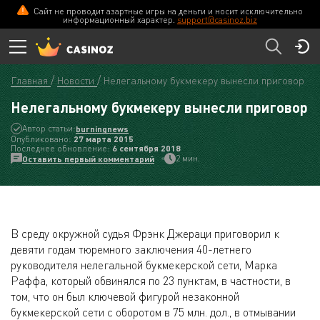
Сайт не проводит азартные игры на деньги и носит исключительно
информационный характер.
support@casinoz.biz
Главная
Новости
Нелегальному букмекеру вынесли приговор
Нелегальному букмекеру вынесли приговор
Автор статьи:
burningnews
Опубликовано:
27 мартa 2015
Последнее обновление:
6 сентября 2018
2 мин.
Оставить первый комментарий
В среду окружной судья Фрэнк Джераци приговорил к
девяти годам тюремного заключения 40-летнего
руководителя нелегальной букмекерской сети, Марка
Раффа, который обвинялся по 23 пунктам, в частности, в
том, что он был ключевой фигурой незаконной
букмекерской сети с оборотом в 75 млн. дол., в отмывании