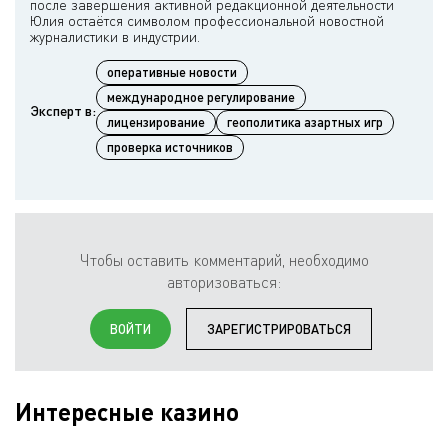
после завершения активной редакционной деятельности
Юлия остаётся символом профессиональной новостной
оперативные новости
международное регулирование
Эксперт в:
лицензирование
геополитика азартных игр
проверка источников
Чтобы оставить комментарий, необходимо
авторизоваться:
ВОЙТИ
ЗАРЕГИСТРИРОВАТЬСЯ
Интересные казино