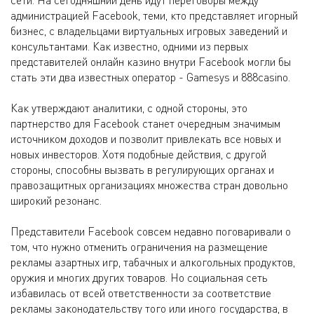
сети. На сегодняшний день идут переговоры между
администрацией Facebook, теми, кто представляет игорный
бизнес, с владельцами виртуальных игровых заведений и
консультантами. Как известно, одними из первых
представителей онлайн казино внутри Facebook могли бы
стать эти два известных оператор - Gamesys и 888casino.
Как утверждают аналитики, с одной стороны, это
партнерство для Facebook станет очередным значимым
источником доходов и позволит привлекать все новых и
новых инвесторов. Хотя подобные действия, с другой
стороны, способны вызвать в регулирующих органах и
правозащитных организациях множества стран довольно
широкий резонанс.
Представители Facebook совсем недавно поговаривали о
том, что нужно отменить ограничения на размещение
рекламы азартных игр, табачных и алкогольных продуктов,
оружия и многих других товаров. Но социальная сеть
избавилась от всей ответственности за соответствие
рекламы законодательству того или иного государства, в