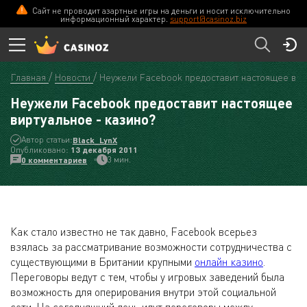
Сайт не проводит азартные игры на деньги и носит исключительно
информационный характер.
support@casinoz.biz
Главная
Новости
Неужели Facebook предоставит настоящее вир
Неужели Facebook предоставит настоящее
виртуальное - казино?
Автор статьи:
Black_LynX
Опубликовано:
13 декабря 2011
3 мин.
0 комментариев
Как стало известно не так давно, Facebook всерьез
взялась за рассматривание возможности сотрудничества с
существующими в Британии крупными
онлайн казино
.
Переговоры ведут с тем, чтобы у игровых заведений была
возможность для оперирования внутри этой социальной