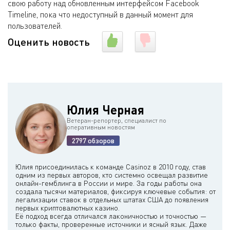
свою работу над обновленным интерфейсом Facebook
Timeline, пока что недоступный в данный момент для
пользователей.
Оценить новость
Юлия Черная
Ветеран-репортер, специалист по
оперативным новостям
2797 обзоров
Юлия присоединилась к команде Casinoz в 2010 году, став
одним из первых авторов, кто системно освещал развитие
онлайн-гемблинга в России и мире. За годы работы она
создала тысячи материалов, фиксируя ключевые события: от
легализации ставок в отдельных штатах США до появления
первых криптовалютных казино.
Её подход всегда отличался лаконичностью и точностью —
только факты, проверенные источники и ясный язык. Даже