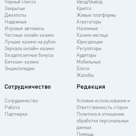
Черный список
Ввод/Вывод
Закрытые
Крипто
Джекпоты
Живые платформы
Надежные
Агрегаторы
Игровые автоматы
Наземные
Честные онлайн казино
Казино месяца
Лучшие казино на рубли
Юрисдикции
Зеркала онлайн-казино
Регуляторы
Бездепозитные бонусы
Аудиторы
Биткоин-казино
Мобильные
Энциклопедия
Блоги
Жалобы
Сотрудничество
Редакция
Сотрудничество
Условия использования и
Работа
Ответственность сторон
Партнерки
Политика в отношении
обработки персональных
данных
Помощь