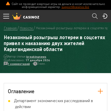
Сайт не проводит азартные игры на деньги и носит исключительно
информационный характер.
support@casinoz.biz
Главная
Новости
Незаконный розыгрыш лотереи в соцсетях при
Незаконный розыгрыш лотереи в соцсетях
привел к наказанию двух жителей
Карагандинской области
Автор статьи:
breakingnews
Опубликовано:
17 декабря 2024
3 мин.
1 комментарий
Оглавление
Департамент экономических расследований в
действии