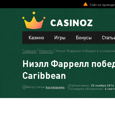
Сайт не проводи
Казино
Игры
Бонусы
Стать
Главная
Новости
Ниэлл Фаррелл победил в основном
Ниэлл Фаррелл побед
Caribbean
Опубликовано:
25 ноября 2016
Автор статьи:
burningnews
Последнее обновление:
6 сент