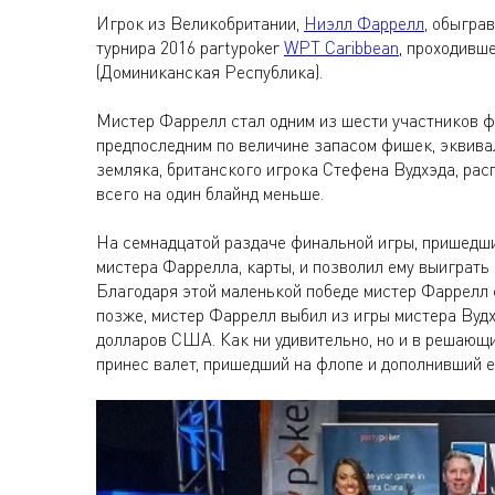
Игрок из Великобритании,
Ниэлл Фаррелл
, обыгра
турнира 2016 partypoker
WPT Caribbean
, проходивш
(Доминиканская Республика).
Мистер Фаррелл стал одним из шести участников ф
предпоследним по величине запасом фишек, эквива
земляка, британского игрока Стефена Вудхэда, ра
всего на один блайнд меньше.
На семнадцатой раздаче финальной игры, пришедший
мистера Фаррелла, карты, и позволил ему выиграть
Благодаря этой маленькой победе мистер Фаррелл 
позже, мистер Фаррелл выбил из игры мистера Вудх
долларов США. Как ни удивительно, но и в решающ
принес валет, пришедший на флопе и дополнивший е