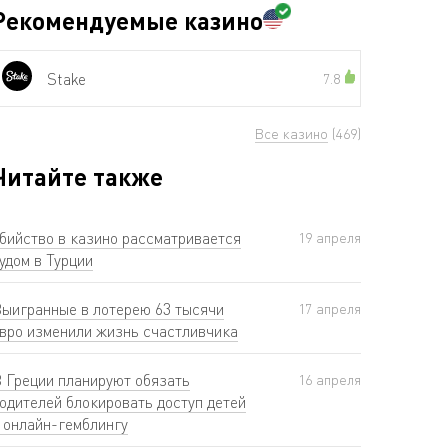
Рекомендуемые казино
Stake
7.8
Все казино
(469)
Читайте также
бийство в казино рассматривается
19 апреля
удом в Турции
ыигранные в лотерею 63 тысячи
17 апреля
вро изменили жизнь счастливчика
 Греции планируют обязать
16 апреля
одителей блокировать доступ детей
 онлайн-гемблингу