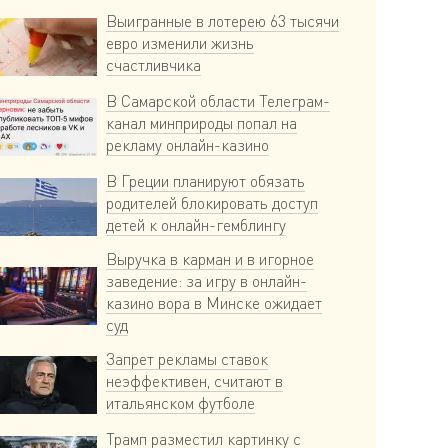
Выигранные в лотерею 63 тысячи
евро изменили жизнь
счастливчика
В Самарской области Телеграм-
канал минприроды попал на
рекламу онлайн-казино
В Греции планируют обязать
родителей блокировать доступ
детей к онлайн-гемблингу
Выручка в карман и в игорное
заведение: за игру в онлайн-
казино вора в Минске ожидает
суд
Запрет рекламы ставок
неэффективен, считают в
итальянском футболе
Трамп разместил картинку с