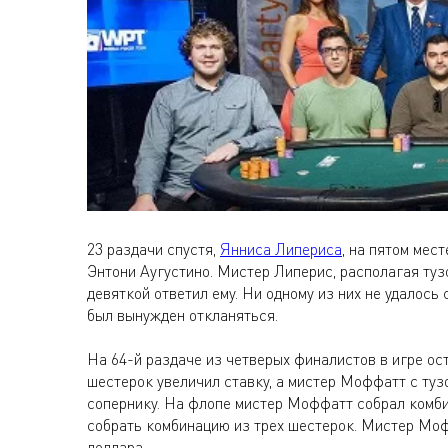
23 раздачи спустя,
Янниса Липериса
, на пятом мес
Энтони Аугустино. Мистер Липерис, располагая тузо
девяткой ответил ему. Ни одному из них не удалось
был вынужден откланяться.
На 64-й раздаче из четверых финалистов в игре ос
шестерок увеличил ставку, а мистер Моффатт с туз
сопернику. На флопе мистер Моффатт собрал комбин
собрать комбинацию из трех шестерок. Мистер Моф
доллара.