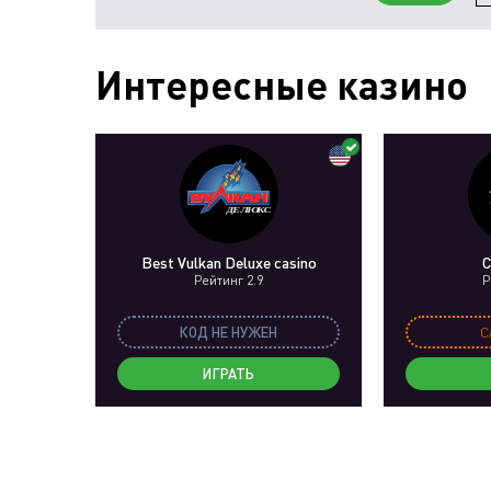
Интересные казино
Best Vulkan Deluxe casino
C
Рейтинг 2.9
Р
КОД НЕ НУЖЕН
C
ИГРАТЬ