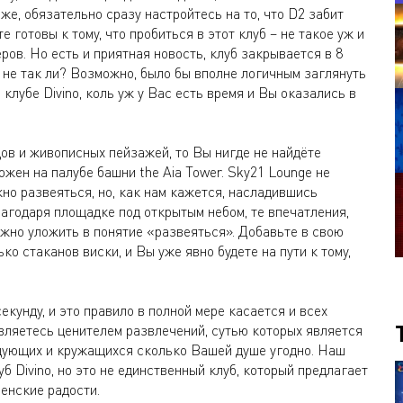
е, обязательно сразу настройтесь на то, что D2 забит
е готовы к тому, что пробиться в этот клуб – не такое уж и
ров. Но есть и приятная новость, клуб закрывается в 8
и, не так ли? Возможно, было бы вполне логичным заглянуть
клубе Divino, коль уж у Вас есть время и Вы оказались в
ов и живописных пейзажей, то Вы нигде не найдёте
ожен на палубе башни the Aia Tower. Sky21 Lounge не
но развеяться, но, как нам кажется, насладившись
лагодаря площадке под открытым небом, те впечатления,
ожно уложить в понятие «развеяться». Добавьте в свою
о стаканов виски, и Вы уже явно будете на пути к тому,
кунду, и это правило в полной мере касается и всех
являетесь ценителем развлечений, сутью которых является
цующих и кружащихся сколько Вашей душе угодно. Наш
 Divino, но это не единственный клуб, который предлагает
енские радости.