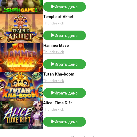
Играть демо
Temple of Akhet
Thunderkick
Играть демо
Hammerblaze
Thunderkick
Играть демо
Tutan Kha-boom
Thunderkick
Играть демо
Alice: Time Rift
Thunderkick
Играть демо