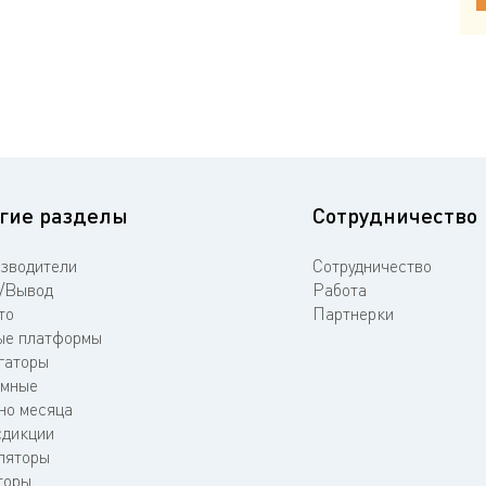
гие разделы
Сотрудничество
зводители
Сотрудничество
/Вывод
Работа
то
Партнерки
е платформы
гаторы
мные
но месяца
дикции
ляторы
торы