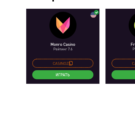
Monro Casino
Fr
Рейтинг 7.6
Р
CASINOZ
C
ИГРАТЬ