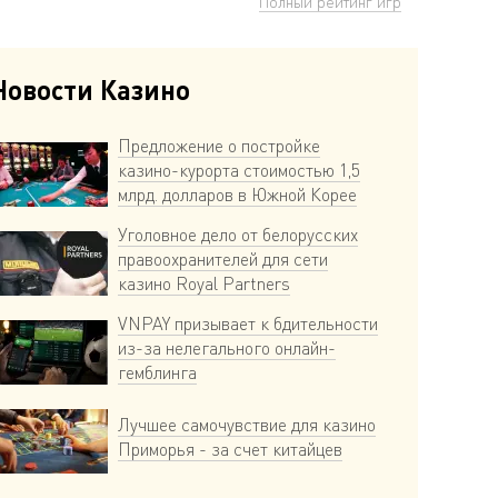
Полный рейтинг игр
Новости Казино
Предложение о постройке
казино-курорта стоимостью 1,5
млрд. долларов в Южной Корее
Уголовное дело от белорусских
правоохранителей для сети
казино Royal Partners
VNPAY призывает к бдительности
из-за нелегального онлайн-
гемблинга
Лучшее самочувствие для казино
Приморья - за счет китайцев