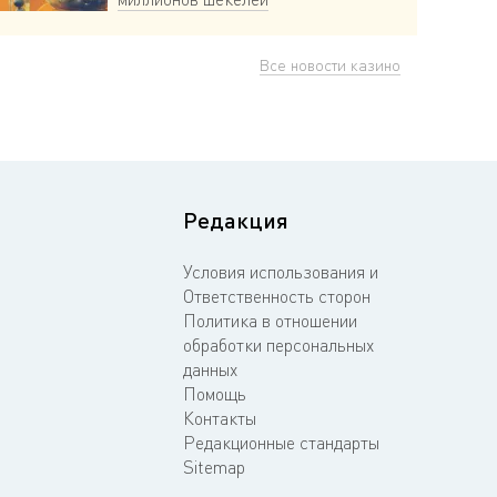
Все новости казино
Редакция
Условия использования и
Ответственность сторон
Политика в отношении
обработки персональных
данных
Помощь
Контакты
Редакционные стандарты
Sitemap