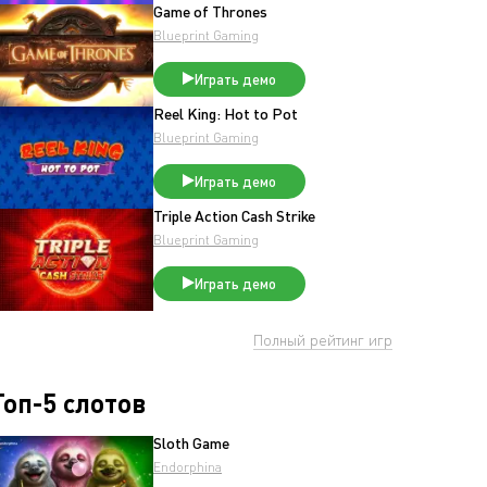
Game of Thrones
Blueprint Gaming
Играть демо
Reel King: Hot to Pot
Blueprint Gaming
Играть демо
Triple Action Cash Strike
Blueprint Gaming
Играть демо
Полный рейтинг игр
Топ-5 слотов
Sloth Game
Endorphina