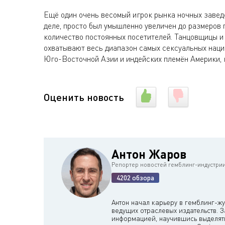
Ещё один очень весомый игрок рынка ночных заведе
деле, просто был умышленно увеличен до размеров 
количество постоянных посетителей. Танцовщицы и
охватывают весь диапазон самых сексуальных нацио
Юго-Восточной Азии и индейских племён Америки, к
Оценить новость
Антон Жаров
Репортер новостей гемблинг-индустри
4202 обзора
Антон начал карьеру в гемблинг-жу
ведущих отраслевых издательств. З
информацией, научившись выделять 