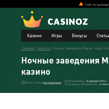
Сайт не проводи
Казино
Игры
Бонусы
Стать
Главная
Новости
Ночные заведения Макао, куда стоит
Ночные заведения Мак
казино
Опубликовано:
3 апреля 2014
Автор статьи:
burningnews
Последнее обновление:
6 сент