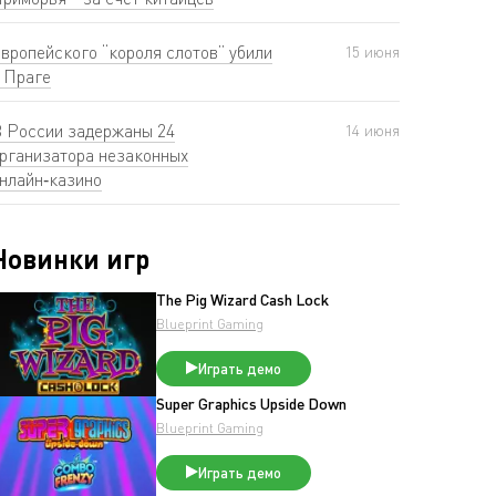
вропейского “короля слотов” убили
15 июня
 Праге
 России задержаны 24
14 июня
рганизатора незаконных
нлайн‑казино
Новинки игр
The Pig Wizard Cash Lock
Blueprint Gaming
Играть демо
Super Graphics Upside Down
Blueprint Gaming
Играть демо