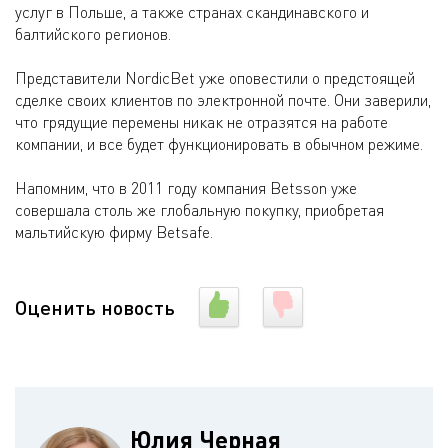
услуг в Польше, а также странах скандинавского и
балтийского регионов.
Представители NordicBet уже оповестили о предстоящей
сделке своих клиентов по электронной почте. Они заверили,
что грядущие перемены никак не отразятся на работе
компании, и все будет функционировать в обычном режиме.
Напомним, что в 2011 году компания Betsson уже
совершала столь же глобальную покупку, приобретая
мальтийскую фирму Betsafe.
Оценить новость
Юлия Черная