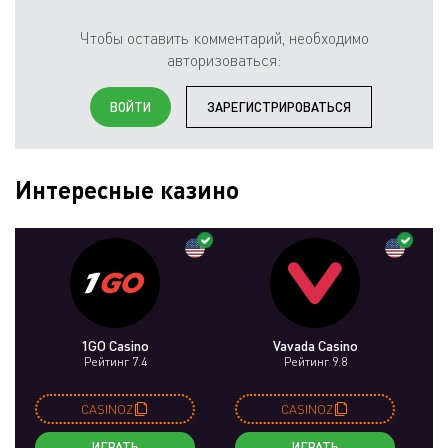
Чтобы оставить комментарий, необходимо
авторизоваться:
ВОЙТИ
ЗАРЕГИСТРИРОВАТЬСЯ
Интересные казино
1GO Casino
Vavada Casino
Рейтинг 7.4
Рейтинг 9.8
CASINOZ
CASINOZ
ИГРАТЬ
ИГРАТЬ