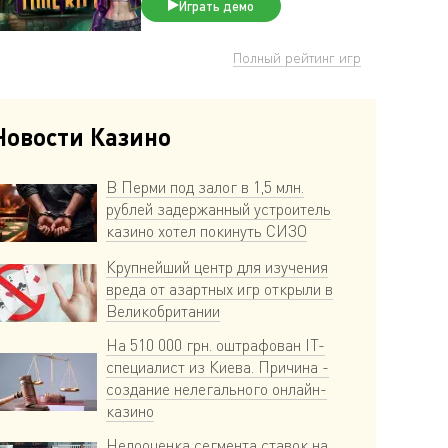
Играть демо
Полный рейтинг игр
Новости Казино
В Перми под залог в 1,5 млн.
рублей задержанный устроитель
казино хотел покинуть СИЗО
Крупнейший центр для изучения
вреда от азартных игр открыли в
Великобритании
На 510 000 грн. оштрафован IT-
специалист из Киева. Причина -
создание нелегального онлайн-
казино
Недооценка сегмента ставок на