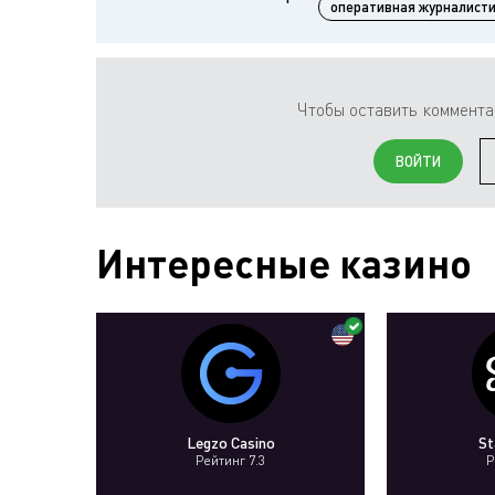
оперативная журналист
Чтобы оставить коммента
ВОЙТИ
Интересные казино
Legzo Casino
St
Рейтинг 7.3
Р