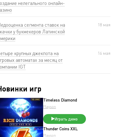
оздание нелегального онлайн-
азино
едооценка сегмента ставок на
18 мая
качки у букмекеров Латинской
мерики
етыре крупных джекпота на
16 мая
гровых автоматах за месяц от
омпании IGT
Новинки игр
Timeless Diamond
Playson
Играть демо
Thunder Coins XXL
Playson