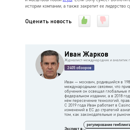
истории компании, а также закрепит ее лидерство с
Оценить новость
Иван Жарков
Журналист-международник и аналитик 
2405 обзоров
Иван — москвич, родившийся в 1980
международными связями, что прив
обучения он освещал глобальные 
федеральном издании, а в 2018 го
нём пересечение технологий, права
С 2019 года Иван работает в Casin
изменений в ЕС до стратегий азиа
регулирование гемблинг
Эксперт в: