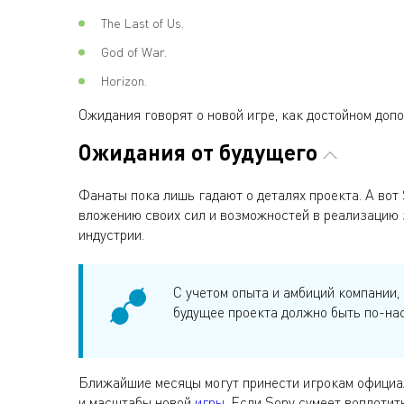
The Last of Us.
God of War.
Horizon.
Ожидания говорят о новой игре, как достойном допо
Ожидания от будущего
Фанаты пока лишь гадают о деталях проекта. А вот 
вложению своих сил и возможностей в реализацию з
индустрии.
С учетом опыта и амбиций компании,
будущее проекта должно быть по-на
Ближайшие месяцы могут принести игрокам официа
и масштабы новой
игры
. Если Sony сумеет воплотит