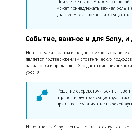
Появление в Лос-Анджелесе новой с
может принадлежать важная роль в е
участие может привести к существе
Событие, важное и для Sony, и 
Новая студия в одном из крупных мировых развлек
является подтверждением стратегических подходов 
разработки и продакшна. Это дает компании широк
уровня.
Решение сосредоточиться на новом 
игровой индустрии существует высо
привлекается внимание широкой ауд
Известность Sony в том, что создаются культовые 