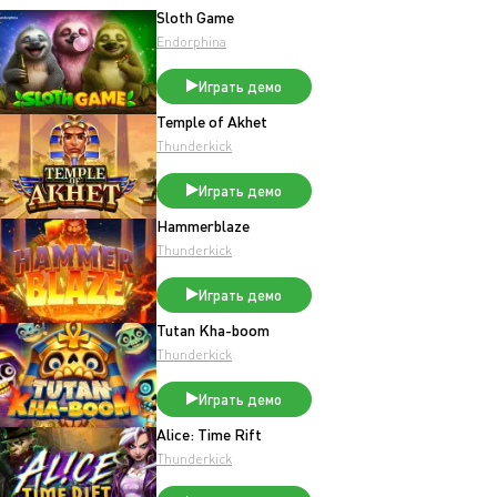
Sloth Game
Endorphina
Играть демо
Temple of Akhet
Thunderkick
Играть демо
Hammerblaze
Thunderkick
Играть демо
Tutan Kha-boom
Thunderkick
Играть демо
Alice: Time Rift
Thunderkick