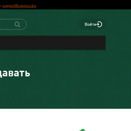
р.
support@casinoz.biz
Войти
давать