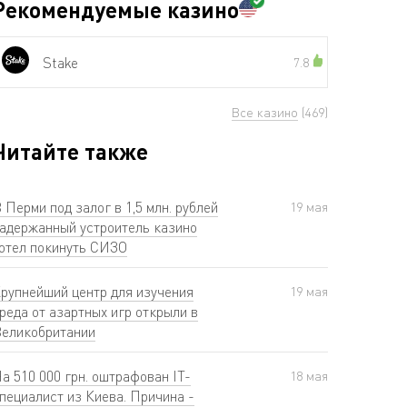
Рекомендуемые казино
Stake
7.8
Все казино
(469)
Читайте также
 Перми под залог в 1,5 млн. рублей
19 мая
адержанный устроитель казино
отел покинуть СИЗО
рупнейший центр для изучения
19 мая
реда от азартных игр открыли в
еликобритании
а 510 000 грн. оштрафован IT-
18 мая
пециалист из Киева. Причина -