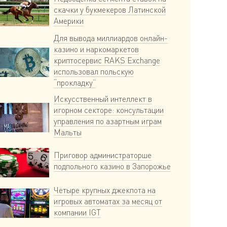
скачки у букмекеров Латинской
Америки
Для вывода миллиардов онлайн-
казино и наркомаркетов
криптосервис RAKS Exchange
использовал польскую
“прокладку”
Искусственный интеллект в
игорном секторе: консультации
управления по азартным играм
Мальты
Приговор администраторше
подпольного казино в Запорожье
Четыре крупных джекпота на
игровых автоматах за месяц от
компании IGT