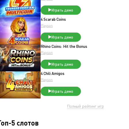
Играть демо
4 Scarab Coins
Playson
Играть демо
Rhino Coins: Hit the Bonus
Playson
Играть демо
4 Chili Amigos
Playson
Играть демо
Полный рейтинг игр
Топ-5 слотов