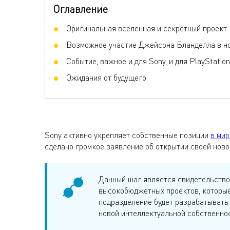
Оглавление
Оригинальная вселенная и секретный проект
Возможное участие Джейсона Бланделла в н
Событие, важное и для Sony, и для PlayStation
Ожидания от будущего
Sony активно укрепляет собственные позиции
в мир
сделано громкое заявление об открытии своей ново
Данный шаг является свидетельство
высокобюджетных проектов, которые
подразделение будет разрабатывать 
новой интеллектуальной собственност