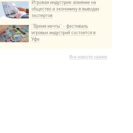
Игровая индустрия: влияние на
общество и экономику в выводах
экспертов
“Время мечты” - фестиваль
игровых индустрий состоится в
Уфе
Все новости казино