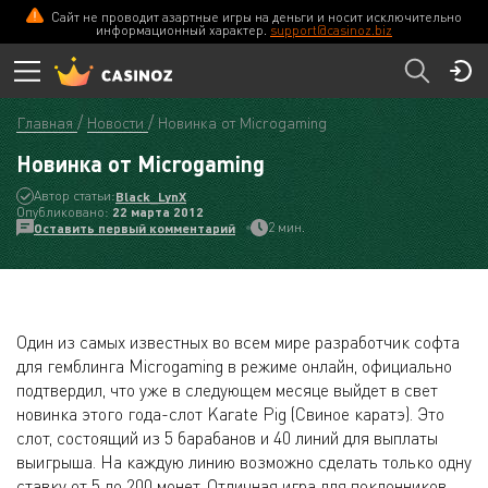
Сайт не проводит азартные игры на деньги и носит исключительно
информационный характер.
support@casinoz.biz
Главная
Новости
Новинка от Microgaming
Новинка от Microgaming
Автор статьи:
Black_LynX
Опубликовано:
22 мартa 2012
2 мин.
Оставить первый комментарий
Один из самых известных во всем мире разработчик софта
для гемблинга Microgaming в режиме онлайн, официально
подтвердил, что уже в следующем месяце выйдет в свет
новинка этого года-слот Karate Pig (Свиное каратэ). Это
слот, состоящий из 5 барабанов и 40 линий для выплаты
выигрыша. На каждую линию возможно сделать только одну
ставку от 5 до 200 монет. Отличная игра для поклонников