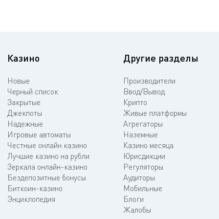
Казино
Другие разделы
Новые
Производители
Черный список
Ввод/Вывод
Закрытые
Крипто
Джекпоты
Живые платформы
Надежные
Агрегаторы
Игровые автоматы
Наземные
Честные онлайн казино
Казино месяца
Лучшие казино на рубли
Юрисдикции
Зеркала онлайн-казино
Регуляторы
Бездепозитные бонусы
Аудиторы
Биткоин-казино
Мобильные
Энциклопедия
Блоги
Жалобы