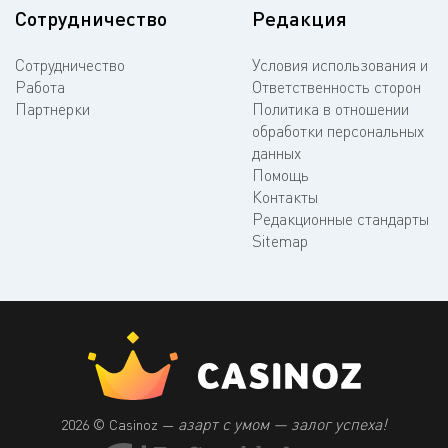
Сотрудничество
Редакция
Сотрудничество
Условия использования и
Работа
Ответственность сторон
Партнерки
Политика в отношении
обработки персональных
данных
Помощь
Контакты
Редакционные стандарты
Sitemap
азарт с умом — залог успеха!
2026 © Casinoz —