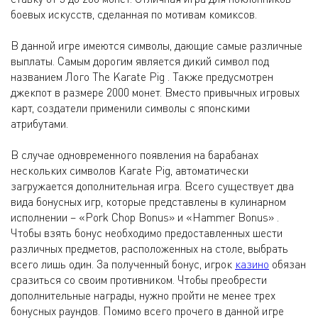
боевых искусств, сделанная по мотивам комиксов.
В данной игре имеются символы, дающие самые различные
выплаты. Самым дорогим является дикий символ под
названием Лого The Karate Pig . Также предусмотрен
джекпот в размере 2000 монет. Вместо привычных игровых
карт, создатели применили символы с японскими
атрибутами.
В случае одновременного появления на барабанах
нескольких символов Karate Pig, автоматически
загружается дополнительная игра. Всего существует два
вида бонусных игр, которые представлены в кулинарном
исполнении – «Pork Chop Bonus» и «Hammer Bonus» .
Чтобы взять бонус необходимо предоставленных шести
различных предметов, расположенных на столе, выбрать
всего лишь один. За полученный бонус, игрок
казино
обязан
сразиться со своим противником. Чтобы преобрести
дополнительные награды, нужно пройти не менее трех
бонусных раундов. Помимо всего прочего в данной игре