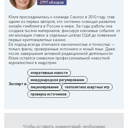
2797 обзоров
Юлия присоединилась к команде Casinoz в 2010 году, став
одним из первых авторов, кто системно освещал развитие
онлайн-гемблинга в России и мире. За годы работы она
создала тысячи материалов, фиксируя ключевые события: от
легализации ставок в отдельных штатах США до появления
первых криптовалютных казино.
Её подход всегда отличался лаконичностью и точностью —
только факты, проверенные источники и ясный язык. Даже
после завершения активной редакционной деятельности
Юлия остаётся символом профессиональной новостной
оперативные новости
международное регулирование
Эксперт в:
лицензирование
геополитика азартных игр
проверка источников
Чтобы оставить комментарий, необходимо