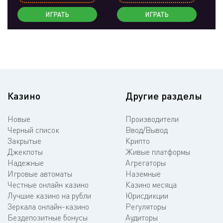
ИГРАТЬ
ИГРАТЬ
Казино
Другие разделы
Новые
Производители
Черный список
Ввод/Вывод
Закрытые
Крипто
Джекпоты
Живые платформы
Надежные
Агрегаторы
Игровые автоматы
Наземные
Честные онлайн казино
Казино месяца
Лучшие казино на рубли
Юрисдикции
Зеркала онлайн-казино
Регуляторы
Бездепозитные бонусы
Аудиторы