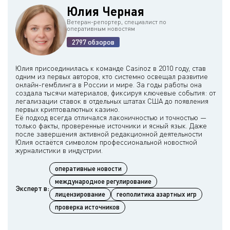
Юлия Черная
Ветеран-репортер, специалист по
оперативным новостям
2797 обзоров
Юлия присоединилась к команде Casinoz в 2010 году, став
одним из первых авторов, кто системно освещал развитие
онлайн-гемблинга в России и мире. За годы работы она
создала тысячи материалов, фиксируя ключевые события: от
легализации ставок в отдельных штатах США до появления
первых криптовалютных казино.
Её подход всегда отличался лаконичностью и точностью —
только факты, проверенные источники и ясный язык. Даже
после завершения активной редакционной деятельности
Юлия остаётся символом профессиональной новостной
оперативные новости
международное регулирование
Эксперт в:
лицензирование
геополитика азартных игр
проверка источников