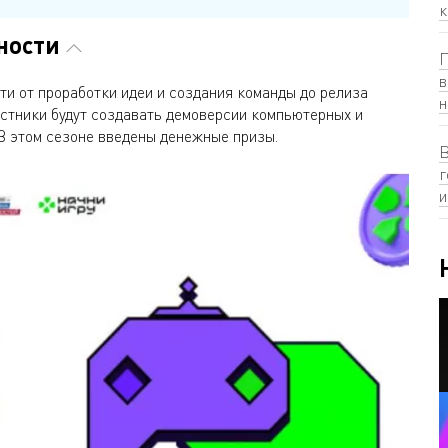
к
жности
П
в
ти от проработки идеи и создания команды до релиза
н
астники будут создавать демоверсии компьютерных и
 В этом сезоне введены денежные призы.
В
г
и