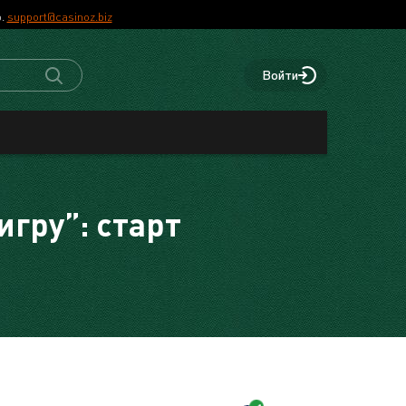
р.
support@casinoz.biz
Войти
гру”: старт