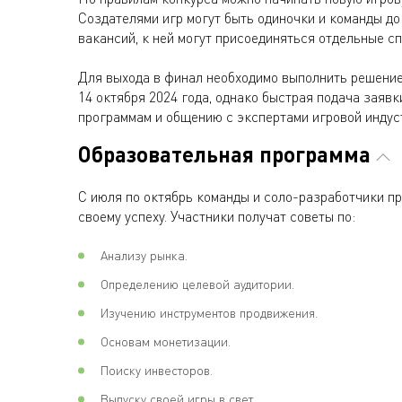
Создателями игр могут быть одиночки и команды до
вакансий, к ней могут присоединяться отдельные с
Для выхода в финал необходимо выполнить решение
14 октября 2024 года, однако быстрая подача заяв
программам и общению с экспертами игровой индуст
Образовательная программа
С июля по октябрь команды и соло-разработчики пр
своему успеху. Участники получат советы по:
Анализу рынка.
Определению целевой аудитории.
Изучению инструментов продвижения.
Основам монетизации.
Поиску инвесторов.
Выпуску своей игры в свет.