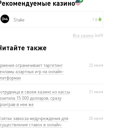
Рекомендуемые казино
Stake
7.8
Все казино
(469)
Читайте также
рмения ограничивает таргетинг
22 июня
екламы азартных игр на онлайн-
латформах
отрудница в своем казино из кассы
21 июня
охитила 15 000 долларов, сразу
роиграв в нем же
зятки завхоза медучреждения для
20 июня
существления ставок в онлайн-