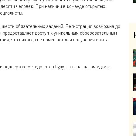
 десяти человек. При наличии в команде открытых
пециалисты.
 шести обязательных заданий. Регистрация возможна до
ки предоставляет доступ к уникальным образовательным
рии, что никогда не помешает для получения опыта.
и поддержке методологов будут шаг за шагом идти к