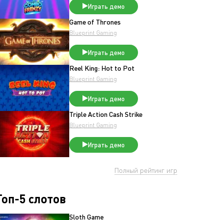
Играть демо
Game of Thrones
Blueprint Gaming
Играть демо
Reel King: Hot to Pot
Blueprint Gaming
Играть демо
Triple Action Cash Strike
Blueprint Gaming
Играть демо
Полный рейтинг игр
Топ-5 слотов
Sloth Game