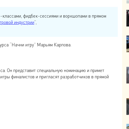
ер-классами, фидбек-сессиями и воркшопами в прямом
гровой индустрии
”,
урса “Начни игру” Марьям Карпова.
рса. Он представит специальную номинацию и примет
 игры финалистов и пригласят разработчиков в прямой