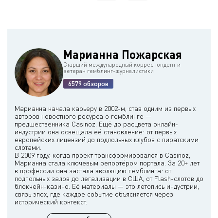
Марианна Пожарская
Старший международный корреспондент и
ветеран гемблинг-журналистики
6579 обзоров
Марианна начала карьеру в 2002-м, став одним из первых
авторов новостного ресурса о гемблинге —
предшественника Casinoz. Ещё до расцвета онлайн-
индустрии она освещала её становление: от первых
европейских лицензий до подпольных клубов с пиратскими
слотами.
В 2009 году, когда проект трансформировался в Casinoz,
Марианна стала ключевым репортёром портала. За 20+ лет
в профессии она застала эволюцию гемблинга: от
подпольных залов до легализации в США, от Flash-слотов до
блокчейн-казино. Её материалы — это летопись индустрии,
связь эпох, где каждое событие объясняется через