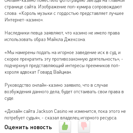
Онлайн-казино поместило фотографию звезды на главной
странице сайта. Изображение поп-кумира сопровождают
слова: «Король музыки с гордостью представляет лучшее
Интернет-казино».
Наследники певца заявляют, что казино не имело права
использовать образ Майкла Джексона.
«Мы намерены подать на игорное заведение иск в суд, и
скорее прекратить эту противозаконную деятельность», -
подчеркнул представляющий интересы преемников поп-
короля адвокат Говард Вайцман.
Руководство онлайн-казино заявило, что в случае
возбуждения данного дела, будет отстаивать свои права в
суде.
«Дизайн сайта Jackson Casino не изменится, пока этого не
потребует судья», - сказал владелец игорного ресурса.
Оценить новость