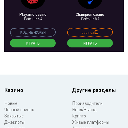
Playamo casino
Champion casino
Рейтинг 6.4
Рейтинг 8.7
КОД НЕ НУЖЕН
casinoz
ИГРАТЬ
ИГРАТЬ
Казино
Другие разделы
Новые
Производители
Черный список
Ввод/Вывод
Закрытые
Крипто
Джекпоты
Живые платформы