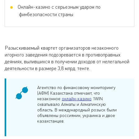
Онлайн-казино с серьезным ударом по
финбезопасности страны
Разыскиваемый квартет организаторов незаконного
игорного заведения подозревается в противоправных
деяниях, вылившихся в получении доходов от нелегальной
деятельности в размере 3,8 млрд. тенге.
Агентство по финансовому мониторингу
(АФМ) Казахстана отмечает, что
незаконное
онлайн-казино
1WIN
охватывало Алматы и Алматинскую
область. В международный розыск были
объявлены россиянин, украинка и двое
казахстанцев.