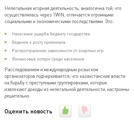
Нелегальная игорная деятельность, аналогична той, что
осуществлялась через 1WIN, отличается огромными
социальными и экономическими последствиями. Это:
Нанесение ущерба бюджету государства.
Ведение к росту криминала.
Распространению зависимости от азартных игр.
Финансовые потери среди населения.
Расследованием и международным розыском
организаторов подчеркивается, что казахстанские власти
на борьбу с преступными группировками, которые
извлекают доходы из нелегальной деятельности, настроены
решительно.
Оценить новость