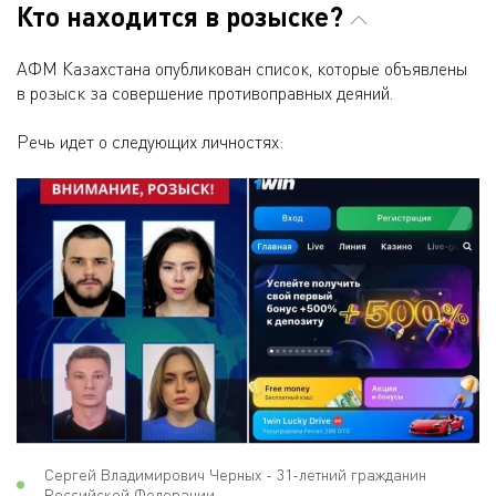
Кто находится в розыске?
АФМ Казахстана опубликован список, которые объявлены
в розыск за совершение противоправных деяний.
Речь идет о следующих личностях:
Сергей Владимирович Черных - 31-летний гражданин
Российской Федерации.