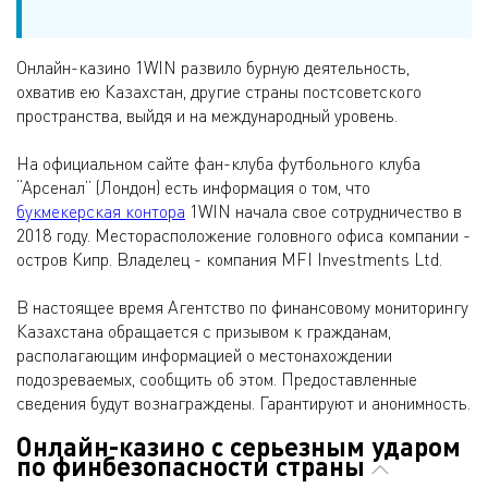
Онлайн-казино 1WIN развило бурную деятельность,
охватив ею Казахстан, другие страны постсоветского
пространства, выйдя и на международный уровень.
На официальном сайте фан-клуба футбольного клуба
“Арсенал” (Лондон) есть информация о том, что
букмекерская контора
1WIN начала свое сотрудничество в
2018 году. Месторасположение головного офиса компании -
остров Кипр. Владелец - компания MFI Investments Ltd.
В настоящее время Агентство по финансовому мониторингу
Казахстана обращается с призывом к гражданам,
располагающим информацией о местонахождении
подозреваемых, сообщить об этом. Предоставленные
сведения будут вознаграждены. Гарантируют и анонимность.
Онлайн-казино с серьезным ударом
по финбезопасности страны