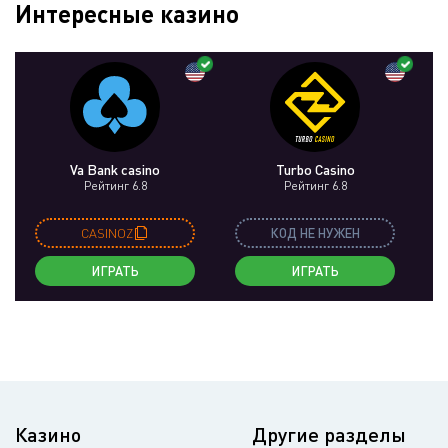
Интересные казино
Va Bank casino
Turbo Casino
Рейтинг 6.8
Рейтинг 6.8
CASINOZ
КОД НЕ НУЖЕН
ИГРАТЬ
ИГРАТЬ
Казино
Другие разделы