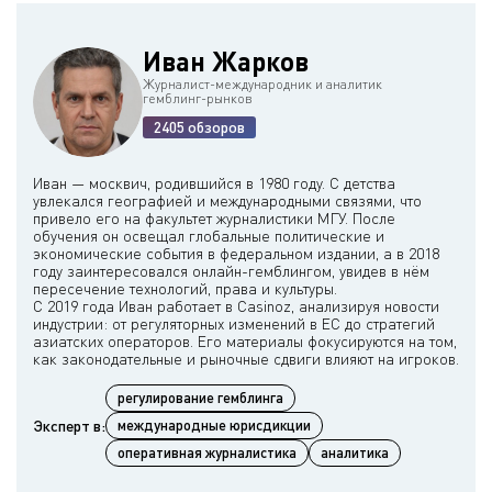
Иван Жарков
Журналист-международник и аналитик
гемблинг-рынков
2405 обзоров
Иван — москвич, родившийся в 1980 году. С детства
увлекался географией и международными связями, что
привело его на факультет журналистики МГУ. После
обучения он освещал глобальные политические и
экономические события в федеральном издании, а в 2018
году заинтересовался онлайн-гемблингом, увидев в нём
пересечение технологий, права и культуры.
С 2019 года Иван работает в Casinoz, анализируя новости
индустрии: от регуляторных изменений в ЕС до стратегий
азиатских операторов. Его материалы фокусируются на том,
регулирование гемблинга
Эксперт в:
международные юрисдикции
оперативная журналистика
аналитика