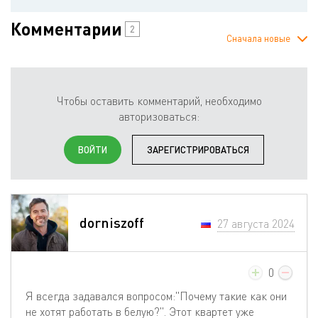
Комментарии
2
Сначала новые
Чтобы оставить комментарий, необходимо
авторизоваться:
ВОЙТИ
ЗАРЕГИСТРИРОВАТЬСЯ
dorniszoff
27 августа 2024
0
Я всегда задавался вопросом:"Почему такие как они
не хотят работать в белую?". Этот квартет уже