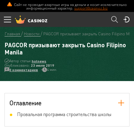
Сайт не проводит азартные игры на деньги и носит исключительно
информационный характер.
support@casinoz.biz
Главная
Новости
PAGCOR призывают закрыть Casino Filipino Man
PAGCOR призывают закрыть Casino Filipino
Manila
Автор статьи:
hotnews
Опубликовано:
23 июля 2019
4 мин.
0 комментариев
Оглавление
Провальная программа строительства школы