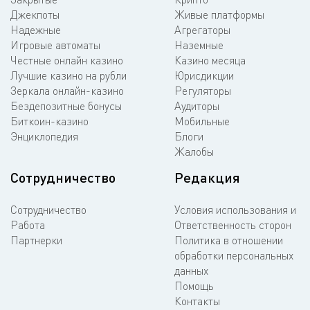
Джекпоты
Живые платформы
Надежные
Агрегаторы
Игровые автоматы
Наземные
Честные онлайн казино
Казино месяца
Лучшие казино на рубли
Юрисдикции
Зеркала онлайн-казино
Регуляторы
Бездепозитные бонусы
Аудиторы
Биткоин-казино
Мобильные
Энциклопедия
Блоги
Жалобы
Сотрудничество
Редакция
Сотрудничество
Условия использования и
Работа
Ответственность сторон
Партнерки
Политика в отношении
обработки персональных
данных
Помощь
Контакты