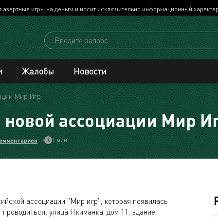
т азартные игры на деньги и носит исключительно информационный характе
и
Жалобы
Новости
ации Мир Игр
 новой ассоциации Мир И
1 мин.
комментариев
ийской ассоциации "Мир игр", которая появилась
т проводиться: улица Якиманка, дом 11, здание