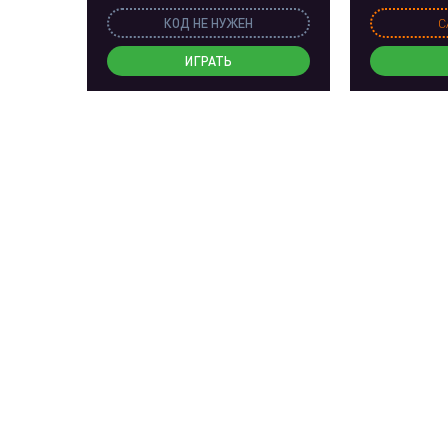
КОД НЕ НУЖЕН
C
ИГРАТЬ