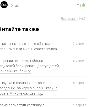
Stake
7.8
Все казино
(469)
Читайте также
ыигранные в лотерею 63 тысячи
17 апреля
вро изменили жизнь счастливчика
 Греции планируют обязать
16 апреля
одителей блокировать доступ детей
 онлайн-гемблингу
ыручка в карман и в игорное
16 апреля
аведение: за игру в онлайн-казино
ора в Минске ожидает суд
рамп разместил картинку с
15 апреля