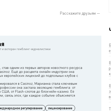
Расскажите друзьям —
ая
В
 и ветеран гемблинг-журналистики
е
В
, став одним из первых авторов новостного ресурса
р
sinoz. Ещё до расцвета онлайн-индустрии она
к
ых европейских лицензий до подпольных клубов с
ормировался в Casinoz, Марианна стала ключевым
В
 профессии она застала эволюцию гемблинга: от
з
 США, от Flash-слотов до блокчейн-казино. Её
и, связь эпох, где каждое событие объясняется
в
ждународное регулирование
лицензирование
Т