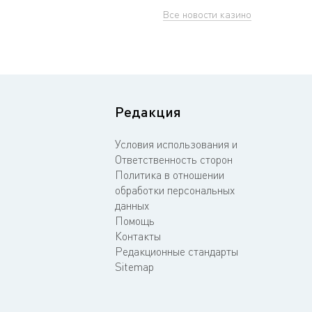
Все новости казино
Редакция
Условия использования и
Ответственность сторон
Политика в отношении
обработки персональных
данных
Помощь
Контакты
Редакционные стандарты
Sitemap