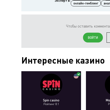
Эксперт в:
онлайн-гемблинг
ана
Чтобы оставить коммента
ВОЙТИ
Интересные казино
Spin casino
Mo
Рейтинг 8.1
Р