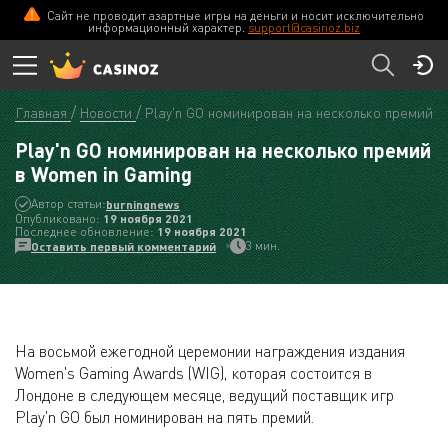
Сайт не проводит азартные игры на деньги и носит исключительно
информационный характер.
support@casinoz.biz
Главная
Новости
Play'n GO номинирован на несколько премий в
Play'n GO номинирован на несколько премий
в Women in Gaming
Автор статьи:
burningnews
Опубликовано:
19 ноября 2021
Последнее обновление:
19 ноября 2021
3 мин.
Оставить первый комментарий
На восьмой ежегодной церемонии награждения издания
Women's Gaming Awards (WIG), которая состоится в
Лондоне в следующем месяце, ведущий поставщик игр
Play'n GO был номинирован на пять премий.