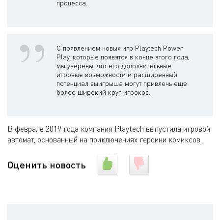
процесса.
С появлением новых игр Playtech Power
Play, которые появятся в конце этого года,
мы уверены, что его дополнительные
игровые возможности и расширенный
потенциал выигрыша могут привлечь еще
более широкий круг игроков.
В феврале 2019 года компания Playtech выпустила игровой
автомат, основанный на приключениях героини комиксов.
Оценить новость