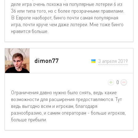
деле игра очень похожа на популярные лотереи 6 из
36 или типа того, но с более прозрачными правилами.
В Европе наоборот, бинго почти самая популярная
игра, почти круче чем даже лотереи. Мне тоже бинго
нравится больше.
dimon77
3 апреля 2019
0
Ограничения давно нужно было снять, ведь какие
возможности для расширения предоставляются. Тут
ведь выгодно всем и игрокам, благодаря
разнообразию, и самим операторам - больше игроков,
больше прибыли.