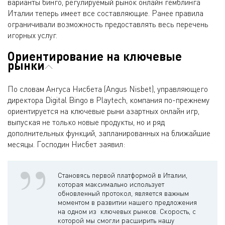
варианты бинго, регулируемый рынок онлайн гемблинга
Италии теперь имеет все составляющие. Ранее правила
ограничивали возможность предоставлять весь перечень
игорных услуг.
Ориентирование на ключевые
рынки
По словам Ангуса Нисбета (Angus Nisbet), управляющего
директора Digital Bingo в Playtech, компания по-прежнему
ориентируется на ключевые рыни азартных онлайн игр,
выпуская не только новые продукты, но и ряд
дополнительных функций, запланированных на ближайшие
месяцы. Господин Нисбет заявил:
Становясь первой платформой в Италии,
которая максимально использует
обновленный протокол, является важным
моментом в развитии нашего предложения
на одном из ключевых рынков. Скорость, с
которой мы смогли расширить нашу