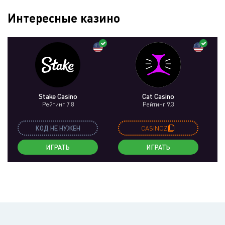
Интересные казино
Stake Casino
Cat Casino
Рейтинг 7.8
Рейтинг 9.3
КОД НЕ НУЖЕН
CASINOZ
ИГРАТЬ
ИГРАТЬ