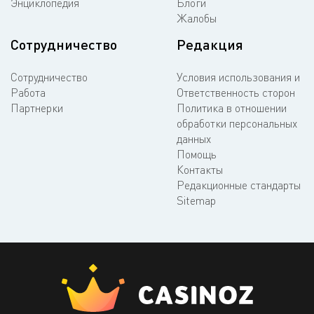
Энциклопедия
Блоги
Жалобы
Сотрудничество
Редакция
Сотрудничество
Условия использования и
Работа
Ответственность сторон
Партнерки
Политика в отношении
обработки персональных
данных
Помощь
Контакты
Редакционные стандарты
Sitemap