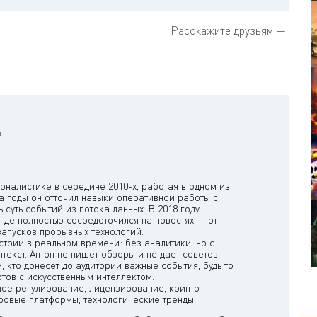
Расскажите друзьям —
и
рналистике в середине 2010-х, работая в одном из
а годы он отточил навыки оперативной работы с
суть событий из потока данных. В 2018 году
где полностью сосредоточился на новостях — от
запусков прорывных технологий.
стрии в реальном времени: без аналитики, но с
нтекст. Антон не пишет обзоры и не дает советов
 кто донесет до аудитории важные события, будь то
тов с искусственным интеллектом.
ое регулирование, лицензирование, крипто-