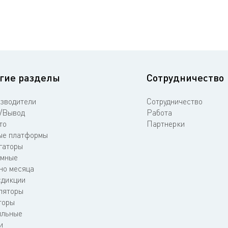
гие разделы
Сотрудничество
зводители
Сотрудничество
/Вывод
Работа
то
Партнерки
е платформы
гаторы
мные
но месяца
дикции
ляторы
торы
льные
и