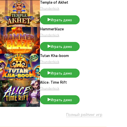
Temple of Akhet
Thunderkick
Играть демо
Hammerblaze
Thunderkick
Играть демо
Tutan Kha-boom
Thunderkick
Играть демо
Alice: Time Rift
Thunderkick
Играть демо
Полный рейтинг игр