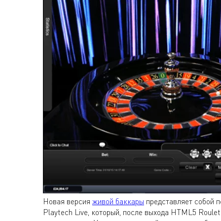
Новая версия
живой баккары
представляет собой 
Playtech Live, который, после выхода HTML5 Roulet