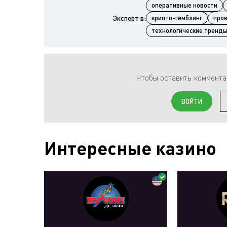
оперативные новости
Эксперт в:
крипто-гемблинг
пров
технологические тренд
Чтобы оставить коммента
ВОЙТИ
Интересные казино