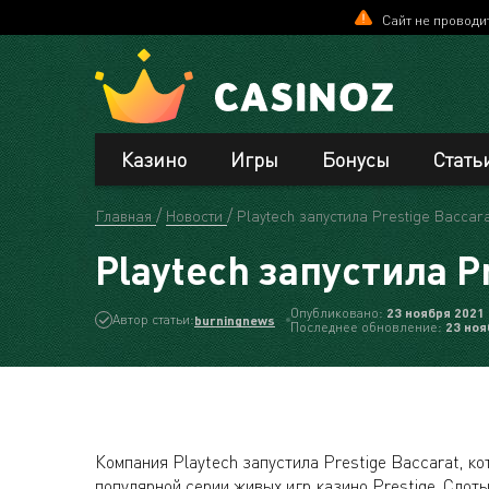
Сайт не проводи
Казино
Игры
Бонусы
Стать
Главная
Новости
Playtech запустила Prestige Baccar
Playtech запустила P
Опубликовано:
23 ноября 2021
Автор статьи:
burningnews
Последнее обновление:
23 ноя
Компания Playtech запустила Prestige Baccarat, к
популярной серии живых игр казино Prestige. Слот