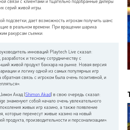
ной связи с клиентами и тщательно подобранные дилеры
х серий живой игры.
вой подсветки, дает возможность игрокам получить шанс
дящие в реальном времени. При вращении шарика
ким ракурсам съемки.
 руководитель инноваций Playtech Live сказал:
 разработок и тесному сотрудничеству с
учший живой продукт баккара на рынке. Новая версия
ариации и логику одной из самых популярных игр
 обратная связь с игроком была очень позитивной, и
епляться».
Шимон Акад (
Shimon Akad
) в свою очередь сказал:
tige знаменуют собой начало очень увлекательного
поколения живых игр казино, а также появление
я, которые перенесут живые казино на новый
й продукта, производительности и персонализации».