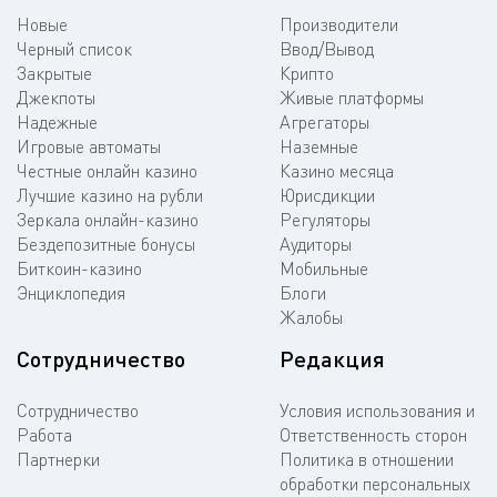
Новые
Производители
Черный список
Ввод/Вывод
Закрытые
Крипто
Джекпоты
Живые платформы
Надежные
Агрегаторы
Игровые автоматы
Наземные
Честные онлайн казино
Казино месяца
Лучшие казино на рубли
Юрисдикции
Зеркала онлайн-казино
Регуляторы
Бездепозитные бонусы
Аудиторы
Биткоин-казино
Мобильные
Энциклопедия
Блоги
Жалобы
Сотрудничество
Редакция
Сотрудничество
Условия использования и
Работа
Ответственность сторон
Партнерки
Политика в отношении
обработки персональных