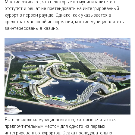
Многие ожидают, что некоторые из муниципалитетов
отступят и решат не претендовать на интегрированный
курорт в первом раунде. Однако, как указывается в
средствах массовой информации, многие муниципалитеты
заинтересованы в казино.
Есть несколько муниципалитетов, которые считаются
предпочтительным местом для одного из первых
интегрированных курортов. Осака последовательно