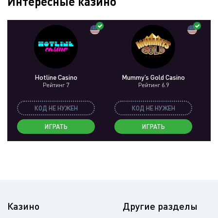
Интересные казино
Hotline Casino
Mummy’s Gold Casino
Рейтинг 7
Рейтинг 6.9
КОД НЕ НУЖЕН
КОД НЕ НУЖЕН
ИГРАТЬ
ИГРАТЬ
Казино
Другие разделы