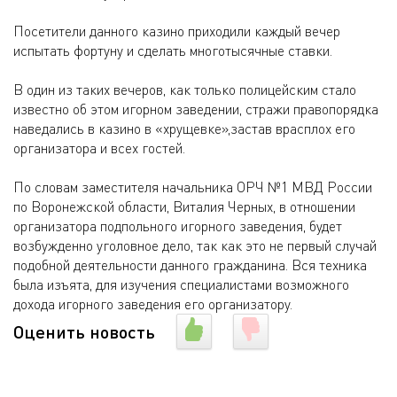
Посетители данного казино приходили каждый вечер
испытать фортуну и сделать многотысячные ставки.
В один из таких вечеров, как только полицейским стало
известно об этом игорном заведении, стражи правопорядка
наведались в казино в «хрущевке»,застав врасплох его
организатора и всех гостей.
По словам заместителя начальника ОРЧ №1 МВД России
по Воронежской области, Виталия Черных, в отношении
организатора подпольного игорного заведения, будет
возбужденно уголовное дело, так как это не первый случай
подобной деятельности данного гражданина. Вся техника
была изъята, для изучения специалистами возможного
дохода игорного заведения его организатору.
Оценить новость