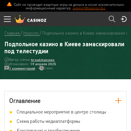
Сайт не проводит азартные игры на деньги и носит исключительно
информационный характер.
support@casinoz.biz
Главная
Новости
Подпольное казино в Киеве замаскировали под
Подпольное казино в Киеве замаскировали
под телестудии
Автор статьи:
breakingnews
Опубликовано:
19 апреля 2025
3 мин.
1 комментарий
Оглавление
Специальное мероприятие в центре столицы
Схема работы медиаплатформы
Конспирация и техобеспечение