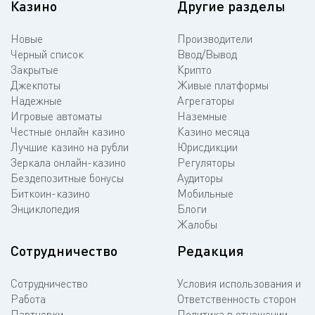
Казино
Другие разделы
Новые
Производители
Черный список
Ввод/Вывод
Закрытые
Крипто
Джекпоты
Живые платформы
Надежные
Агрегаторы
Игровые автоматы
Наземные
Честные онлайн казино
Казино месяца
Лучшие казино на рубли
Юрисдикции
Зеркала онлайн-казино
Регуляторы
Бездепозитные бонусы
Аудиторы
Биткоин-казино
Мобильные
Энциклопедия
Блоги
Жалобы
Сотрудничество
Редакция
Сотрудничество
Условия использования и
Работа
Ответственность сторон
Партнерки
Политика в отношении