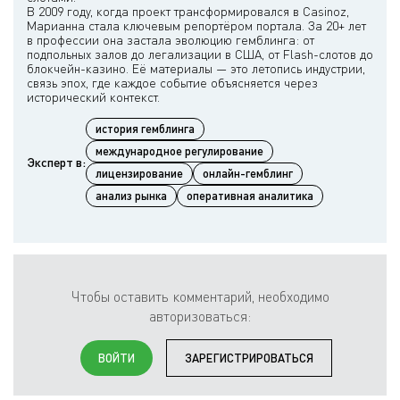
В 2009 году, когда проект трансформировался в Casinoz,
Марианна стала ключевым репортёром портала. За 20+ лет
в профессии она застала эволюцию гемблинга: от
подпольных залов до легализации в США, от Flash-слотов до
блокчейн-казино. Её материалы — это летопись индустрии,
связь эпох, где каждое событие объясняется через
история гемблинга
международное регулирование
Эксперт в:
лицензирование
онлайн-гемблинг
анализ рынка
оперативная аналитика
Чтобы оставить комментарий, необходимо
авторизоваться:
ВОЙТИ
ЗАРЕГИСТРИРОВАТЬСЯ