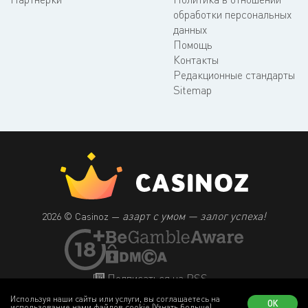
обработки персональных
данных
Помощь
Контакты
Редакционные стандарты
Sitemap
азарт с умом — залог успеха!
2026 © Casinoz —
Подписаться на RSS
Используя наши сайты или услуги, вы соглашаетесь на
ОК
использование нами файлов cookie
(Узнать больше)