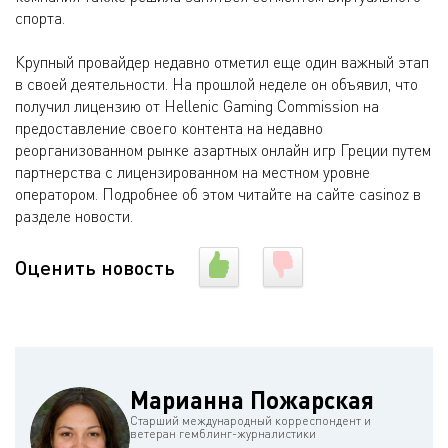
спорта.
Крупный провайдер недавно отметил еще один важный этап
в своей деятельности. На прошлой неделе он объявил, что
получил лицензию от Hellenic Gaming Commission на
предоставление своего контента на недавно
реорганизованном рынке азартных онлайн игр Греции путем
партнерства с лицензированном на местном уровне
оператором. Подробнее об этом читайте на сайте casinoz в
разделе новости.
Оценить новость
Марианна Пожарская
Старший международный корреспондент и
ветеран гемблинг-журналистики