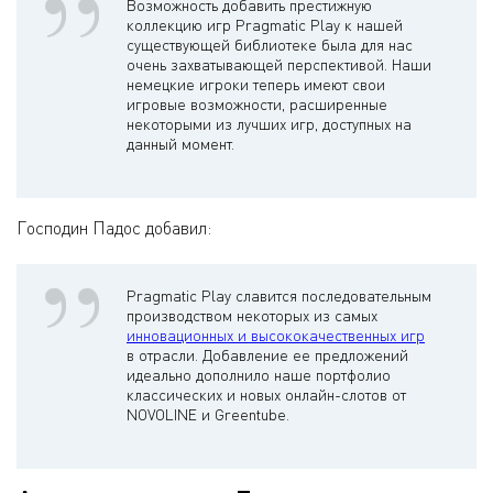
Возможность добавить престижную
коллекцию игр Pragmatic Play к нашей
существующей библиотеке была для нас
очень захватывающей перспективой. Наши
немецкие игроки теперь имеют свои
игровые возможности, расширенные
некоторыми из лучших игр, доступных на
данный момент.
Господин Падос добавил:
Pragmatic Play славится последовательным
производством некоторых из самых
инновационных и высококачественных игр
в отрасли. Добавление ее предложений
идеально дополнило наше портфолио
классических и новых онлайн-слотов от
NOVOLINE и Greentube.