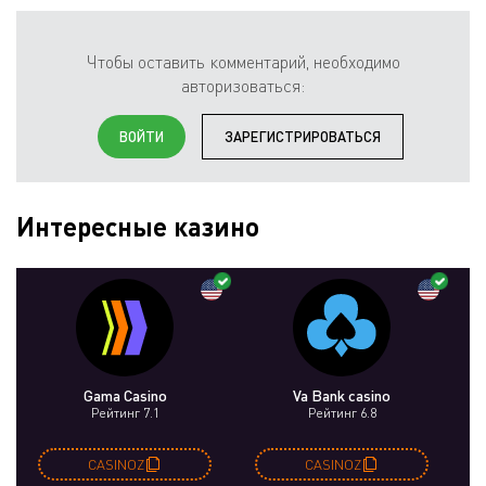
Чтобы оставить комментарий, необходимо
авторизоваться:
ВОЙТИ
ЗАРЕГИСТРИРОВАТЬСЯ
Интересные казино
Gama Casino
Va Bank casino
Рейтинг 7.1
Рейтинг 6.8
CASINOZ
CASINOZ