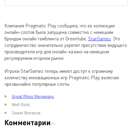
Компания Pragmatic Play сообщила, что ее коллекция
онлайн-слотов была запущена совместно с немецким
брендом онлайн гемблинга от Greentube,
StarGames
. Это
сотрудничество значительно укрепит присутствие ведущего
производителя игр для онлайн-казино на немецком
регулируемом игорном рынке.
Игроки StarGames теперь имеют доступ к огромному
количеству инновационных игр Pragmatic Play, включая
чрезвычайно популярные слоты:
Great Rhino Megaways
,
Wolf Gold,
Sweet Bonanza.
Комментарии