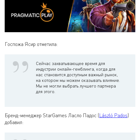
Госпожа Ясир отметила:
Сейчас захватывающее время для
индустрии онлайн-гемблинга, когда для
нас становится доступным важный рынок,
на котором мы можем оказывать влияние.
Мы не могли выбрать лучшего партнера
для этого.
Бренд-менеджер StarGames Ласло Падос (
László Pados
)
добавил: