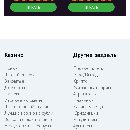
ИГРАТЬ
ИГРАТЬ
Казино
Другие разделы
Новые
Производители
Черный список
Ввод/Вывод
Закрытые
Крипто
Джекпоты
Живые платформы
Надежные
Агрегаторы
Игровые автоматы
Наземные
Честные онлайн казино
Казино месяца
Лучшие казино на рубли
Юрисдикции
Зеркала онлайн-казино
Регуляторы
Бездепозитные бонусы
Аудиторы