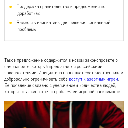
Поддержка правительства и предложения по
доработках
Важность инициативы для решения социальной
проблемы
Такое предложение содержится в новом законопроекте о
самозапрете, который предлагается российскими
законодателями. Инициатива позволяет соотечественникам
добровольно ограничивать себе
доступ к азартным играм
.
Ее появление связано с увеличением количества людей,
которые сталкиваются с проблемами игровой зависимости.