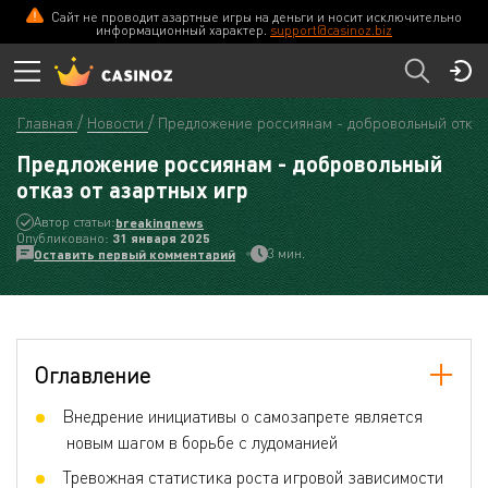
Сайт не проводит азартные игры на деньги и носит исключительно
информационный характер.
support@casinoz.biz
Главная
Новости
Предложение россиянам - добровольный отказ
Предложение россиянам - добровольный
отказ от азартных игр
Автор статьи:
breakingnews
Опубликовано:
31 января 2025
3 мин.
Оставить первый комментарий
Оглавление
Внедрение инициативы о самозапрете является
новым шагом в борьбе с лудоманией
Тревожная статистика роста игровой зависимости