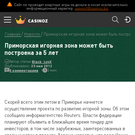
Сайт не проводит азартные игры на деньги и носит исключительно
информационный характер.
support@casinoz.biz
Главная
Новости
Приморская игорная зона может быть построен
Приморская игорная зона может быть
построена за 5 лет
Автор статьи:
Black_LynX
Опубликовано:
23 мая 2012
2 мин.
0 комментариев
Скорей всего этим летом в Приморье начнется
осуществление проекта по развитию игорной зоны. Об этом
сообщило информагентство Reuters. Власти федерации
планируют объявить в ближайшее время тендер для
инвесторов, в том числе зарубежных, заинтересованных в