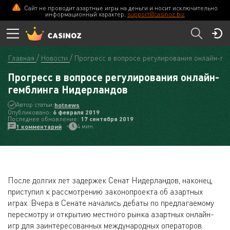
Сайт не проводит азартные игры на деньги и носит исключительно
информационный характер.
support@casinoz.biz
Главная
Новости
Прогресс в вопросе регулирования онлайн-ге
Прогресс в вопросе регулирования онлайн-
гемблинга Нидерландов
Автор статьи:
hotnews
Опубликовано:
6 февраля 2019
Последнее обновление:
17 сентября 2019
4 мин.
1 комментарий
После долгих лет задержек Сенат Нидерландов, наконец,
приступил к рассмотрению законопроекта об азартных
играх. Вчера в Сенате начались дебаты по предлагаемому
пересмотру и открытию местного рынка азартных онлайн-
игр для заинтересованных международных операторов.