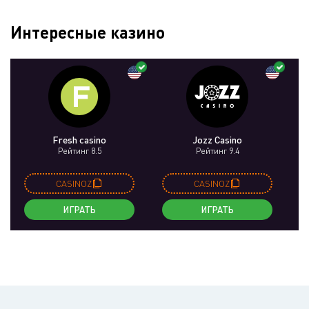
Интересные казино
Fresh casino
Jozz Casino
Be
Рейтинг 8.5
Рейтинг 9.4
CASINOZ
CASINOZ
ИГРАТЬ
ИГРАТЬ