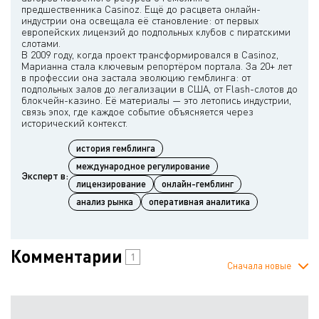
предшественника Casinoz. Ещё до расцвета онлайн-
индустрии она освещала её становление: от первых
европейских лицензий до подпольных клубов с пиратскими
слотами.
В 2009 году, когда проект трансформировался в Casinoz,
Марианна стала ключевым репортёром портала. За 20+ лет
в профессии она застала эволюцию гемблинга: от
подпольных залов до легализации в США, от Flash-слотов до
блокчейн-казино. Её материалы — это летопись индустрии,
связь эпох, где каждое событие объясняется через
история гемблинга
международное регулирование
Эксперт в:
лицензирование
онлайн-гемблинг
анализ рынка
оперативная аналитика
Комментарии
1
Сначала новые