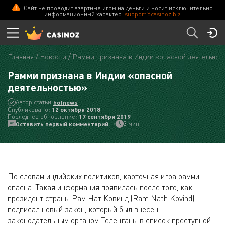
Сайт не проводит азартные игры на деньги и носит исключительно
информационный характер.
support@casinoz.biz
Главная
Новости
Рамми признана в Индии «опасной деятельнос
Рамми признана в Индии «опасной
деятельностью»
Автор статьи:
hotnews
Опубликовано:
12 октября 2018
Последнее обновление:
17 сентября 2019
3 мин.
Оставить первый комментарий
По словам индийских политиков, карточная игра рамми
опасна. Такая информация появилась после того, как
президент страны Рам Нат Ковинд (Ram Nath Kovind)
подписал новый закон, который был внесен
законодательным органом Теленганы в список преступной