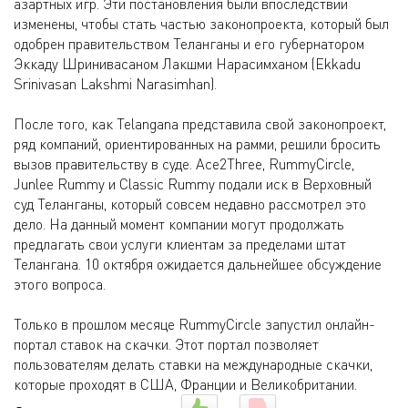
азартных игр. Эти постановления были впоследствии
изменены, чтобы стать частью законопроекта, который был
одобрен правительством Теланганы и его губернатором
Эккаду Шринивасаном Лакшми Нарасимханом (Ekkadu
Srinivasan Lakshmi Narasimhan).
После того, как Telangana представила свой законопроект,
ряд компаний, ориентированных на рамми, решили бросить
вызов правительству в суде. Ace2Three, RummyCircle,
Junlee Rummy и Classic Rummy подали иск в Верховный
суд Теланганы, который совсем недавно рассмотрел это
дело. На данный момент компании могут продолжать
предлагать свои услуги клиентам за пределами штат
Телангана. 10 октября ожидается дальнейшее обсуждение
этого вопроса.
Только в прошлом месяце RummyCircle запустил онлайн-
портал ставок на скачки. Этот портал позволяет
пользователям делать ставки на международные скачки,
которые проходят в США, Франции и Великобритании.