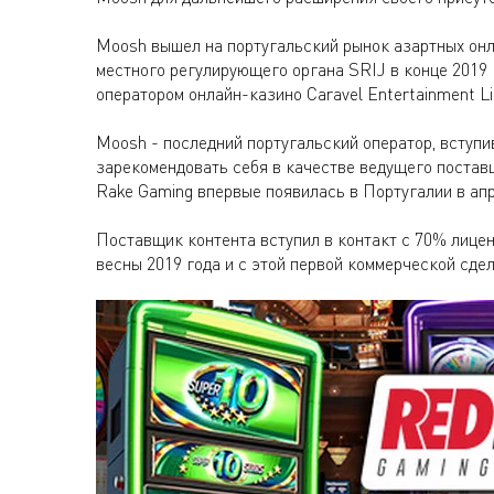
Moosh вышел на португальский рынок азартных онла
местного регулирующего органа SRIJ в конце 2019 
оператором онлайн-казино Caravel Entertainment Li
Moosh - последний португальский оператор, вступи
зарекомендовать себя в качестве ведущего поста
Rake Gaming впервые появилась в Португалии в апр
Поставщик контента вступил в контакт с 70% лиц
весны 2019 года и с этой первой коммерческой сде