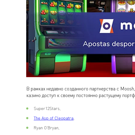
В рамках недавно созданного партнерства с Moosh
казино доступ к своему постоянно растущему портф
Super12Stars,
The Asp of Cleopatra
,
Ryan O’Bryan,