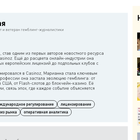
ая
 и ветеран гемблинг-журналистики
, став одним из первых авторов новостного ресурса
sinoz. Ещё до расцвета онлайн-индустрии она
ых европейских лицензий до подпольных клубов с
ормировался в Casinoz, Марианна стала ключевым
 профессии она застала эволюцию гемблинга: от
 США, от Flash-слотов до блокчейн-казино. Её
и, связь эпох, где каждое событие объясняется
ждународное регулирование
лицензирование
лиз рынка
оперативная аналитика