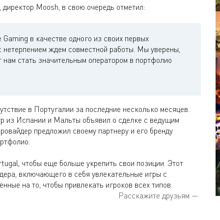
, директор Moosh, в свою очередь отметил:
 Gaming в качестве одного из своих первых
 с нетерпением ждем совместной работы. Мы уверены,
т нам стать значительным оператором в портфолио
утствие в Португалии за последние несколько месяцев.
игр из Испании и Мальты объявил о сделке с ведущим
Провайдер предложил своему партнеру и его бренду
ортфолио.
tugal, чтобы еще больше укрепить свои позиции. Этот
йдера, включающего в себя увлекательные игры с
нные на то, чтобы привлекать игроков всех типов.
Расскажите друзьям —