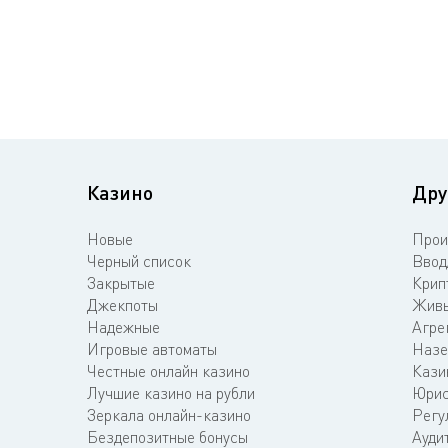
Казино
Дру
Новые
Прои
Черный список
Ввод
Закрытые
Крип
Джекпоты
Живы
Надежные
Агре
Игровые автоматы
Назе
Честные онлайн казино
Кази
Лучшие казино на рубли
Юрис
Зеркала онлайн-казино
Регу
Бездепозитные бонусы
Ауди