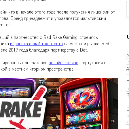
йн игр в начале этого года после получения лицензии от
года. Бренд принадлежит и управляется мальтийским
mited.
вший в партнерство с Red Rake Gaming, стремясь
вщика
игрового онлайн-контента
на местном рынке. Red
еле 2019 года благодаря партнерству с Bet.
А
“
ензированных операторов
онлайн-казино
Португалии с
д
лкой в местном игорном пространстве.
П
р
Ф
В
р
к