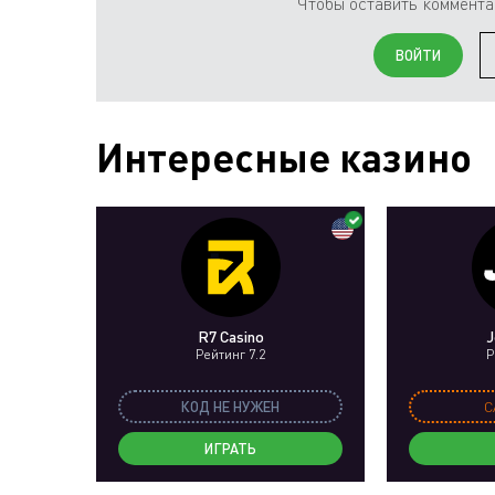
Чтобы оставить коммента
ВОЙТИ
Интересные казино
R7 Casino
J
Рейтинг 7.2
Р
КОД НЕ НУЖЕН
C
ИГРАТЬ