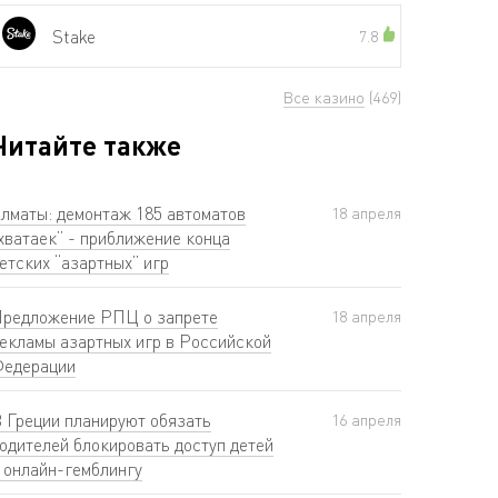
Stake
7.8
Все казино
(469)
Читайте также
лматы: демонтаж 185 автоматов
18 апреля
хватаек” - приближение конца
етских “азартных” игр
редложение РПЦ о запрете
18 апреля
екламы азартных игр в Российской
едерации
 Греции планируют обязать
16 апреля
одителей блокировать доступ детей
 онлайн-гемблингу