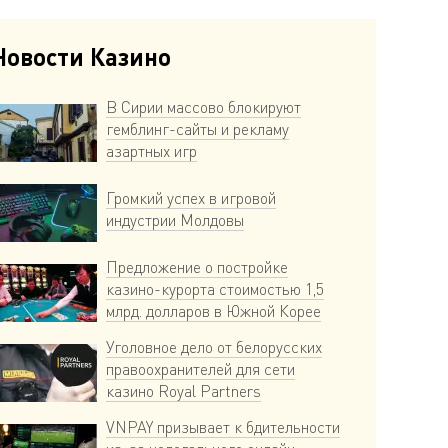
Новости Казино
В Сирии массово блокируют
гемблинг-сайты и рекламу
азартных игр
Громкий успех в игровой
индустрии Молдовы
Предложение о постройке
казино-курорта стоимостью 1,5
млрд. долларов в Южной Корее
Уголовное дело от белорусских
правоохранителей для сети
казино Royal Partners
VNPAY призывает к бдительности