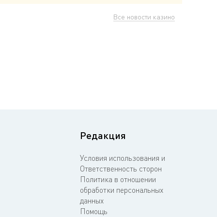
Все новости казино
Редакция
Условия использования и
Ответственность сторон
Политика в отношении
обработки персональных
данных
Помощь