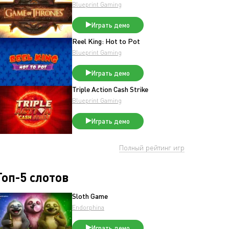
Blueprint Gaming
Играть демо
Reel King: Hot to Pot
Blueprint Gaming
Играть демо
Triple Action Cash Strike
Blueprint Gaming
Играть демо
Полный рейтинг игр
Топ-5 слотов
Sloth Game
Endorphina
Играть демо