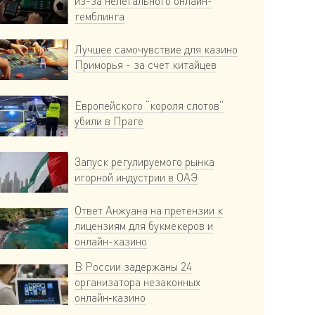
из-за нелегального онлайн-
гемблинга
Лучшее самочувствие для казино
Приморья - за счет китайцев
Европейского “короля слотов”
убили в Праге
Запуск регулируемого рынка
игорной индустрии в ОАЭ
Ответ Анжуана на претензии к
лицензиям для букмекеров и
онлайн-казино
В России задержаны 24
организатора незаконных
онлайн‑казино