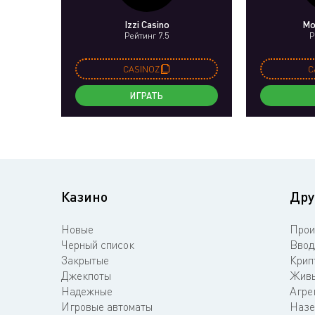
Izzi Casino
Mo
Рейтинг 7.5
Р
CASINOZ
C
ИГРАТЬ
Казино
Дру
Новые
Прои
Черный список
Ввод
Закрытые
Крип
Джекпоты
Живы
Надежные
Агре
Игровые автоматы
Назе