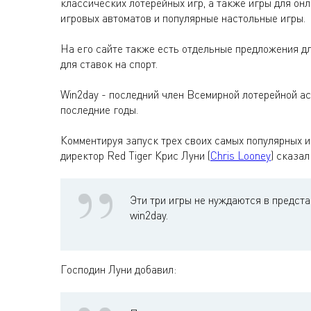
классических лотерейных игр, а также игры для он
игровых автоматов и популярные настольные игры.
На его сайте также есть отдельные предложения дл
для ставок на спорт.
Win2day - последний член Всемирной лотерейной ас
последние годы.
Комментируя запуск трех своих самых популярных 
директор Red Tiger Крис Луни (
Chris Looney
) сказал
Эти три игры не нуждаются в предста
win2day.
Господин Луни добавил: