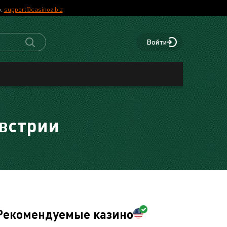
р.
support@casinoz.biz
Войти
Австрии
Рекомендуемые казино