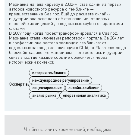
Марианна начала карьеру в 2002-м, став одним из первых
авторов новостного ресурса о гемблинге —
предшественника Casinoz. Ещё до расцвета онлайн-
индустрии она освещала её становление: от первых
европейских лицензий до подпольных клубов с пиратскими
слотами.
В 2009 году, когда проект трансформировался в Casinoz,
Марианна стала ключевым репортёром портала. За 20+ лет
в профессии она застала эволюцию гемблинга: от
подпольных залов до легализации в США, от Flash-слотов до
блокчейн-казино. Её материалы — это летопись индустрии,
связь эпох, где каждое событие объясняется через
история гемблинга
международное регулирование
Эксперт в:
лицензирование
онлайн-гемблинг
анализ рынка
оперативная аналитика
Чтобы оставить комментарий, необходимо