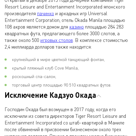
Открытый в декабре 2015 года дочерней компанией Tiger
Resort Leisure and Entertainment Incorporated японского
производителя
пачинко
и аркадных игр Universal
Entertainment Corporation, отель Okada Manila площадью
108 акров является домом для
казино
площадью 284 283
квадратных фута, предлагающего более 3000 слотов, а
также около 500
игровых столов
. В комплексе стоимостью
2,4 миллиарда долларов также находится:
крупнейший в мире цветной танцующий фонтан,
крытый пляжный клуб Cove Manila,
роскошный спа-салон,
торговый центр площадью 90 510 квадратных футов.
Исключение Кадзуо Окада
Господин Окада был возмущен в 2017 году, когда его
исключили из совета директоров Tiger Resort Leisure and
Entertainment Incorporated со штаб-квартирой в Маниле
после обвинений в присвоении бизнесменом около трех
миллионов долларов. Однако в прошлом месяце бизнесмен