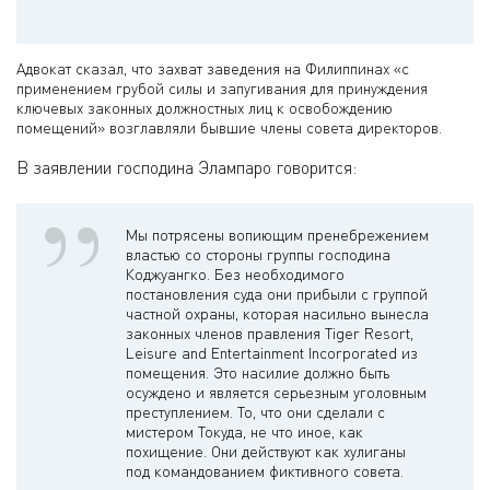
Адвокат сказал, что захват заведения на Филиппинах «с
применением грубой силы и запугивания для принуждения
ключевых законных должностных лиц к освобождению
помещений» возглавляли бывшие члены совета директоров.
В заявлении господина Элампаро говорится:
Мы потрясены вопиющим пренебрежением
властью со стороны группы господина
Коджуангко. Без необходимого
постановления суда они прибыли с группой
частной охраны, которая насильно вынесла
законных членов правления Tiger Resort,
Leisure and Entertainment Incorporated из
помещения. Это насилие должно быть
осуждено и является серьезным уголовным
преступлением. То, что они сделали с
мистером Токуда, не что иное, как
похищение. Они действуют как хулиганы
под командованием фиктивного совета.