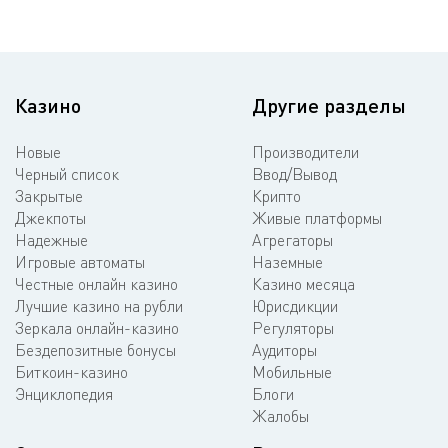
Казино
Другие разделы
Новые
Производители
Черный список
Ввод/Вывод
Закрытые
Крипто
Джекпоты
Живые платформы
Надежные
Агрегаторы
Игровые автоматы
Наземные
Честные онлайн казино
Казино месяца
Лучшие казино на рубли
Юрисдикции
Зеркала онлайн-казино
Регуляторы
Бездепозитные бонусы
Аудиторы
Биткоин-казино
Мобильные
Энциклопедия
Блоги
Жалобы