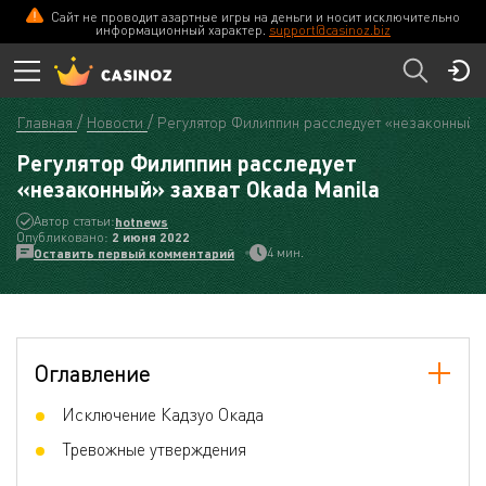
Сайт не проводит азартные игры на деньги и носит исключительно
информационный характер.
support@casinoz.biz
Главная
Новости
Регулятор Филиппин расследует «незаконный» 
Регулятор Филиппин расследует
«незаконный» захват Okada Manila
Автор статьи:
hotnews
Опубликовано:
2 июня 2022
4 мин.
Оставить первый комментарий
Оглавление
Исключение Кадзуо Окада
Тревожные утверждения