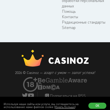
обработки персональных
данных
Помощь
Контакты
Редакционные стандарты
Sitemap
азарт с умом — залог успеха!
2026 © Casinoz —
Подписаться на RSS
Используя наши сайты или услуги, вы соглашаетесь на
ОК
использование нами файлов cookie
(Узнать больше)