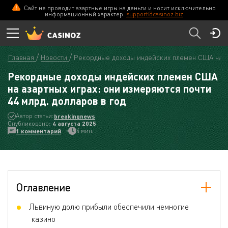
Сайт не проводит азартные игры на деньги и носит исключительно
информационный характер.
support@casinoz.biz
Главная
Новости
Рекордные доходы индейских племен США на аз
Рекордные доходы индейских племен США
на азартных играх: они измеряются почти
44 млрд. долларов в год
Автор статьи:
breakingnews
Опубликовано:
4 августа 2025
4 мин.
1 комментарий
Оглавление
Львиную долю прибыли обеспечили немногие
казино