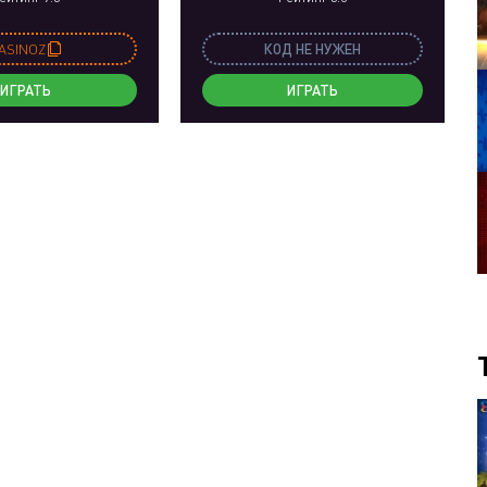
ASINOZ
КОД НЕ НУЖЕН
ИГРАТЬ
ИГРАТЬ