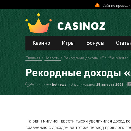
Сайт не проводи
Казино
Игры
Бонусы
Стать
Главная
Новости
Рекордные доходы «Shuffle Master I
Рекордные доходы «S
Автор статьи:
hotnews
Опубликовано:
25 августа 2001
На один миллион двести тысяч увеличился доход ко
сравнению с доходом за тот же период прошлого го