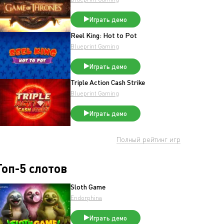
Играть демо
Reel King: Hot to Pot
Blueprint Gaming
Играть демо
Triple Action Cash Strike
Blueprint Gaming
Играть демо
Полный рейтинг игр
Топ-5 слотов
Sloth Game
Endorphina
Играть демо