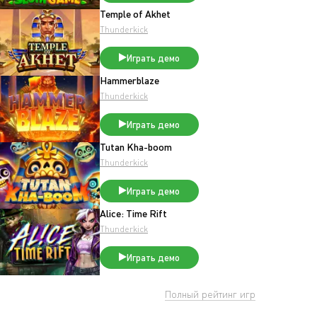
Temple of Akhet
Thunderkick
Играть демо
Hammerblaze
Thunderkick
Играть демо
Tutan Kha-boom
Thunderkick
Играть демо
Alice: Time Rift
Thunderkick
Играть демо
Полный рейтинг игр