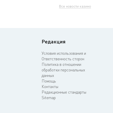
Все новости казино
Редакция
Условия использования и
Ответственность сторон
Политика в отношении
обработки персональных
данных
Помощь
Контакты
Редакционные стандарты
Sitemap