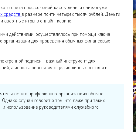
кого счета профсоюзной кассы деньги снимал уже
ых средств
в размере почти четырех тысяч рублей. Деньги
 и азартные игры в онлайн-казино.
тими действиями, осуществлялось при помощи ключа
ею организации для проведения обычных финансовых
лектронной подписи - важный инструмент для
ций, а использовался им с целью личных выгод и в
еятельности в профсоюзных организациях обычно
 Однако случай говорит о том, что даже при таких
, и использование руководителями служебного