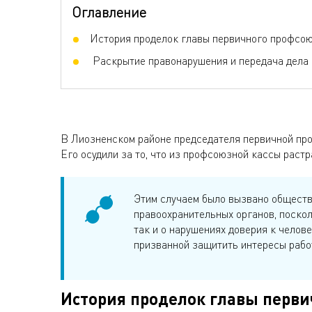
Оглавление
История проделок главы первичного профсо
Раскрытие правонарушения и передача дела 
В Лиозненском районе председателя первичной пр
Его осудили за то, что из профсоюзной кассы раст
Этим случаем было вызвано обществ
правоохранительных органов, поскол
так и о нарушениях доверия к челове
призванной защитить интересы рабо
История проделок главы перв