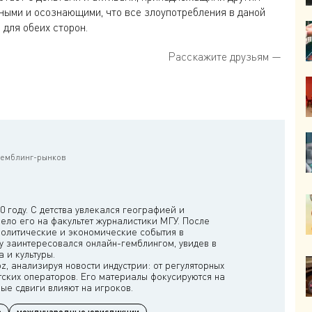
ными и осознающими, что все злоупотребления в даной
для обеих сторон.
Расскажите друзьям —
гемблинг-рынков
 году. С детства увлекался географией и
ело его на факультет журналистики МГУ. После
политические и экономические события в
ду заинтересовался онлайн-гемблингом, увидев в
 и культуры.
oz, анализируя новости индустрии: от регуляторных
тских операторов. Его материалы фокусируются на