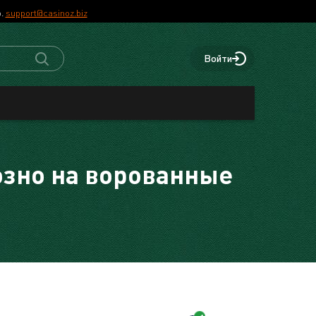
р.
support@casinoz.biz
Войти
озно на ворованные