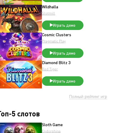
Wildhalla
Slotmill
Играть демо
Cosmic Clusters
Pragmatic Play
Играть демо
Diamond Blitz 3
Red Tiger
Играть демо
Полный рейтинг игр
Топ-5 слотов
Sloth Game
Endorphina