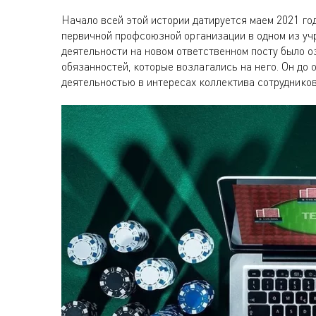
Начало всей этой истории датируется маем 2021 го
первичной профсоюзной организации в одном из уч
деятельности на новом ответственном посту было 
обязанностей, которые возлагались на него. Он до
деятельностью в интересах коллектива сотрудников