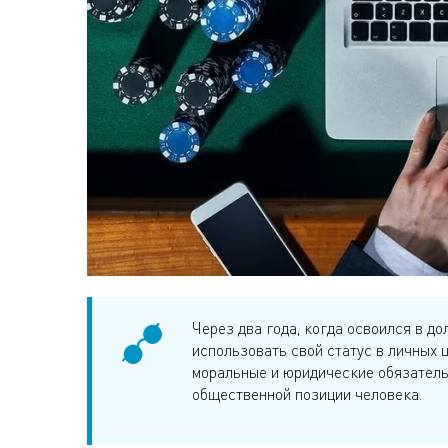
Через два года, когда освоился в до
использовать свой статус в личных 
моральные и юридические обязатель
общественной позиции человека.