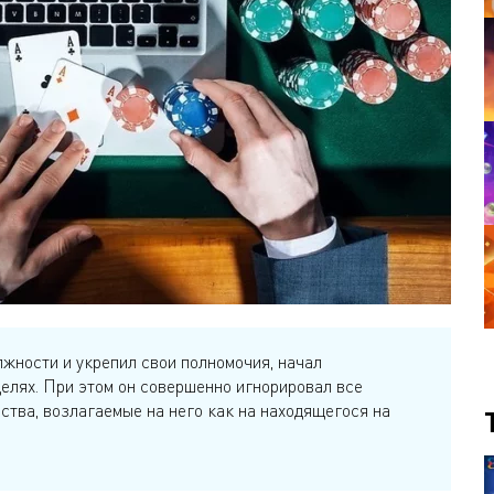
лжности и укрепил свои полномочия, начал
целях. При этом он совершенно игнорировал все
ства, возлагаемые на него как на находящегося на