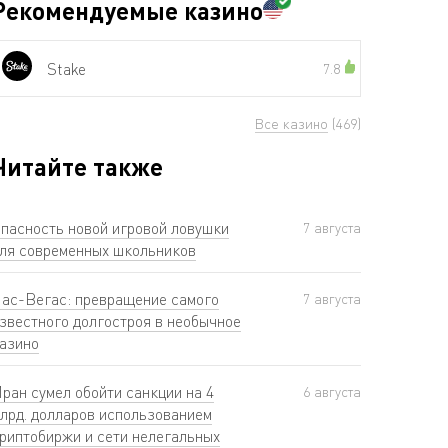
Рекомендуемые казино
Stake
7.8
Все казино
(469)
Читайте также
пасность новой игровой ловушки
7 августа
ля современных школьников
ас-Вегас: превращение самого
7 августа
звестного долгостроя в необычное
азино
ран сумел обойти санкции на 4
6 августа
лрд. долларов использованием
риптобиржи и сети нелегальных