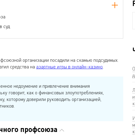
юза
в суд
офсоюзной организации посадили на скамью подсудимых.
ратил средства на
азартные игры в онлайн-казино
.
О
д
енное недоумение и привлечение внимания
Л
ьку говорит, как о финансовых злоупотреблениях,
и
ку, которому доверили руководить организацией,
к
тников.
И
м
ичного профсоюза
к