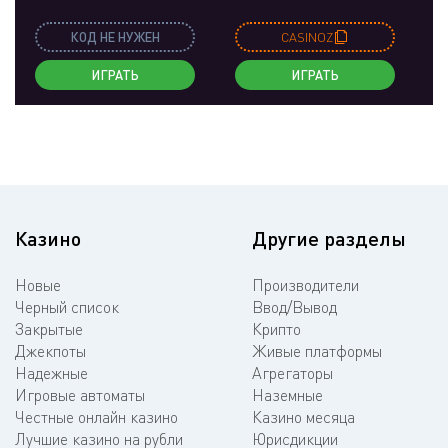
КОД НЕ НУЖЕН
CASINOZ
ИГРАТЬ
ИГРАТЬ
Казино
Другие разделы
Новые
Производители
Черный список
Ввод/Вывод
Закрытые
Крипто
Джекпоты
Живые платформы
Надежные
Агрегаторы
Игровые автоматы
Наземные
Честные онлайн казино
Казино месяца
Лучшие казино на рубли
Юрисдикции