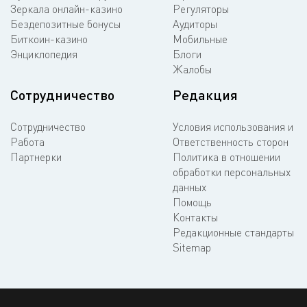
Зеркала онлайн-казино
Регуляторы
Бездепозитные бонусы
Аудиторы
Биткоин-казино
Мобильные
Энциклопедия
Блоги
Жалобы
Сотрудничество
Редакция
Сотрудничество
Условия использования и
Работа
Ответственность сторон
Партнерки
Политика в отношении
обработки персональных
данных
Помощь
Контакты
Редакционные стандарты
Sitemap