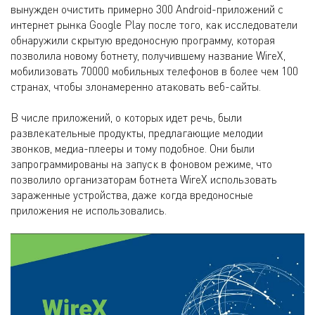
вынужден очистить примерно 300 Android-приложений с
интернет рынка Google Play после того, как исследователи
обнаружили скрытую вредоносную программу, которая
позволила новому ботнету, получившему название WireX,
мобилизовать 70000 мобильных телефонов в более чем 100
странах, чтобы злонамеренно атаковать веб-сайты.
В числе приложений, о которых идет речь, были
развлекательные продукты, предлагающие мелодии
звонков, медиа-плееры и тому подобное. Они были
запрограммированы на запуск в фоновом режиме, что
позволило организаторам ботнета WireX использовать
зараженные устройства, даже когда вредоносные
приложения не использовались.