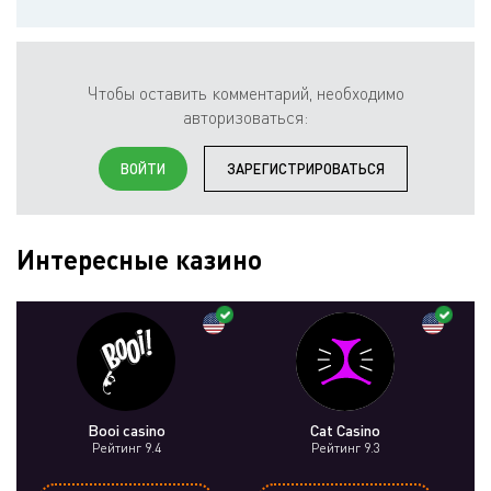
Чтобы оставить комментарий, необходимо
авторизоваться:
ВОЙТИ
ЗАРЕГИСТРИРОВАТЬСЯ
Интересные казино
Booi casino
Cat Casino
Рейтинг 9.4
Рейтинг 9.3