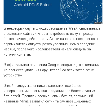
В некоторых случаях люди, стоящие за WireX, связывались
с целевыми сайтами, чтобы потребовать выкуп, прежде
ботнет начнет действовать. Атаки начались постепенно в
первых числах августа, резко увеличившись в середине
месяца, после чего исследователи начали следить за
источником атак.
В официальном заявлении Google говорится, что компания
«в процессе удаления нарушителей со всех затронутых
устройств».
Онлайн-злоумышленники становятся все более
изворотливыми в попытках создания все более крупных
бот-сетей. Прошлой осенью новый ботнет, получивший
название Miral, захватил сотни тысяч незащищенных