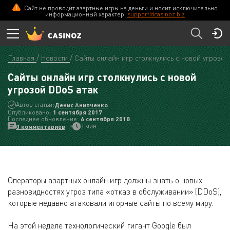
Сайт не проводит азартные игры на деньги и носит исключительно
информационный характер.
support@casinoz.biz
Главная
Новости
Сайты онлайн игр столкнулись с новой угрозо
Сайты онлайн игр столкнулись с новой
угрозой DDoS атак
Автор статьи:
Денис Анипченко
Опубликовано:
1 сентября 2017
Последнее обновление:
6 сентября 2018
3 мин.
0 комментариев
Операторы азартных онлайн игр должны знать о новых
разновидностях угроз типа «отказ в обслуживании» (DDoS),
которые недавно атаковали игорные сайты по всему миру.
На этой неделе технологический гигант Google был