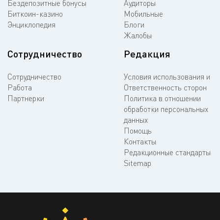
Бездепозитные бонусы
Аудиторы
Биткоин-казино
Мобильные
Энциклопедия
Блоги
Жалобы
Сотрудничество
Редакция
Сотрудничество
Условия использования и
Работа
Ответственность сторон
Партнерки
Политика в отношении
обработки персональных
данных
Помощь
Контакты
Редакционные стандарты
Sitemap