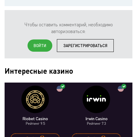
Чтобы оставить комментарий, необходимо
авторизоваться:
ВОЙТИ
ЗАРЕГИСТРИРОВАТЬСЯ
Интересные казино
Riobet Casino
Irwin Casino
Рейтинг 9.5
Рейтинг 7.3