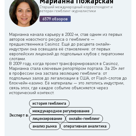
Марианна Пожарская
Старший международный корреспондент и
ветеран гемблинг-журналистики
6579 обзоров
Марианна начала карьеру в 2002-м, став одним из первых
авторов новостного ресурса о гемблинге —
предшественника Casinoz. Ещё до расцвета онлайн-
индустрии она освещала её становление: от первых
европейских лицензий до подпольных клубов с пиратскими
слотами.
В 2009 году, когда проект трансформировался в Casinoz,
Марианна стала ключевым репортёром портала. За 20+ лет
в профессии она застала эволюцию гемблинга: от
подпольных залов до легализации в США, от Flash-слотов до
блокчейн-казино. Её материалы — это летопись индустрии,
связь эпох, где каждое событие объясняется через
история гемблинга
международное регулирование
Эксперт в:
лицензирование
онлайн-гемблинг
анализ рынка
оперативная аналитика