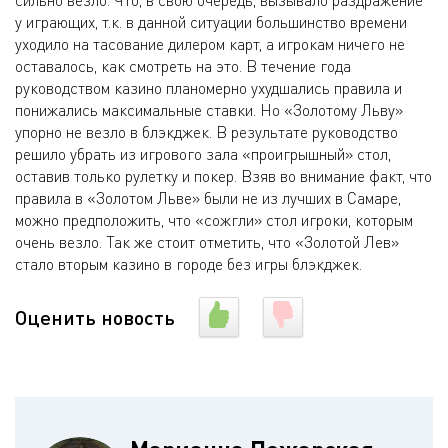
сильно везло. Что, в свою очередь, вызывало раздражение
у играющих, т.к. в данной ситуации большинство времени
уходило на тасование дилером карт, а игрокам ничего не
оставалось, как смотреть на это. В течение года
руководством казино планомерно ухудшались правила и
понижались максимальные ставки. Но «Золотому Льву»
упорно не везло в блэкджек. В результате руководство
решило убрать из игрового зала «проигрышный» стол,
оставив только рулетку и покер. Взяв во внимание факт, что
правила в «Золотом Льве» были не из лучших в Самаре,
можно предположить, что «сожгли» стол игроки, которым
очень везло. Так же стоит отметить, что «Золотой Лев»
стало вторым казино в городе без игры блэкджек.
Оценить новость