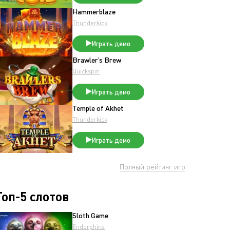
Hammerblaze
Thunderkick
Играть демо
Brawler’s Brew
Quickspin
Играть демо
Temple of Akhet
Thunderkick
Играть демо
Полный рейтинг игр
Топ-5 слотов
Sloth Game
Endorphina