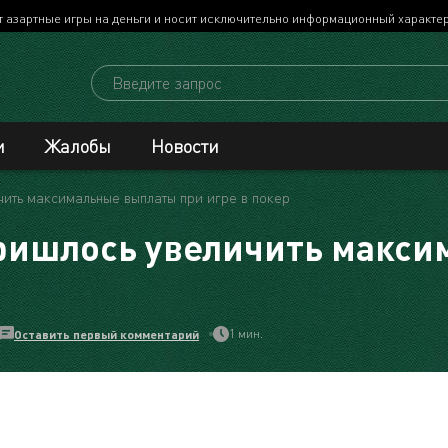
т азартные игры на деньги и носит исключительно информационный характе
и
Жалобы
Новости
ить максимальные выплаты при игре в покер
ришлось увеличить макс
1 мин.
Оставить первый комментарий