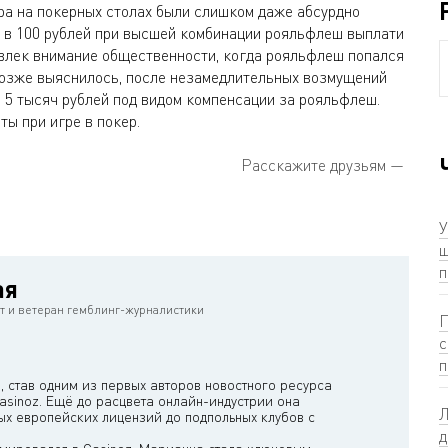
ра на покерных столах были слишком даже абсурдно
 в 100 рублей при высшей комбинации рояльфлеш выплати
ривлек внимание общественности, когда рояльфлеш попался
 позже выяснилось, после незамедлительных возмущений
е 5 тысяч рублей под видом компенсации за рояльфлеш.
ы при игре в покер.
Расскажите друзьям —
У
ш
п
ая
 и ветеран гемблинг-журналистики
П
с
п
, став одним из первых авторов новостного ресурса
sinoz. Ещё до расцвета онлайн-индустрии она
Л
ых европейских лицензий до подпольных клубов с
д