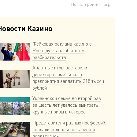
Полный рейтинг игр
Новости Казино
Фейковая реклама казино с
Роналду стала объектом
разбирательств
Азартные игры заставили
директора гомельского
предприятия заплатить 218 тысяч
рублей
Украинской семье во второй раз
за шесть лет удалось выиграть
крупные призы в лотерее
Представители разных профессий
создали подпольное казино и
поплатились