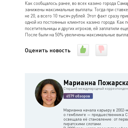
Как сообщалось ранее, во всех казино города Сама
занижены максимальные выплаты. Тогда при ставке
не 20, а всего 10 тысяч рублей. Этот факт сразу п
одной из постоянных клиенток казино города. Как
посетительницы и других игроков, ей заплатили ещ
После были на 50% увеличены максимальные выплат
Оценить новость
Марианна Пожарск
Старший международный корреспондент
6579 обзоров
Марианна начала карьеру в 2002-м
о гемблинге — предшественника Ca
освещала её становление: от перв
пиратскими слотами.