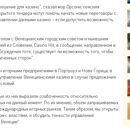
 решение для казино", сказал мэр Орсони, поясняя
крытого тендера могут помочь начать новые переговоры с
равлении данными казино – если допустить возможность
толом с Венецианским городским советом и нынешним
ий из Словении, Casino Hit, в сообщении, направленном в
суждения того, существует ли возможность того, чтобы
еченных сторон".
ми игорными предприятиями в Портроуз и Нова Горица, в
бя управление Венецианскими казино в случае предложения
словий.
рые из них выразили озабоченность относительно
ых на данный момент. По их мнению, объём запрашиваемых
еждународных игорных рынков. Таким образом, мы открыты
ом с властями, и обсудить тонкости управления
 Венеции".