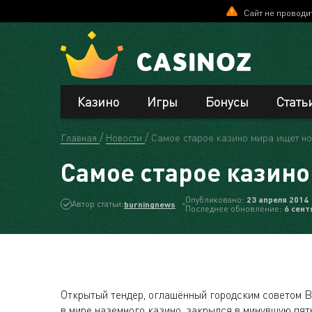
Сайт не проводи
Казино
Игры
Бонусы
Стать
Главная
Новости
Самое старое казино мира ищет но
Самое старое казино
Опубликовано:
23 апреля 2014
Автор статьи:
burningnews
Последнее обновление:
6 сент
Открытый тендер, оглашённый городским советом В
в мире наземного казино, закрылся в минувшую пят