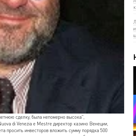
л
к
Л
и
ш
летнюю сделку, была непомерно высока",
ova di Venezia e Mestre директор казино Венеции,
ета просить инвесторов вложить сумму порядка 500