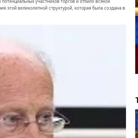
х потенциальных участников торгов и отбило всякое
ия этой великолепной структурой, которая была создана в