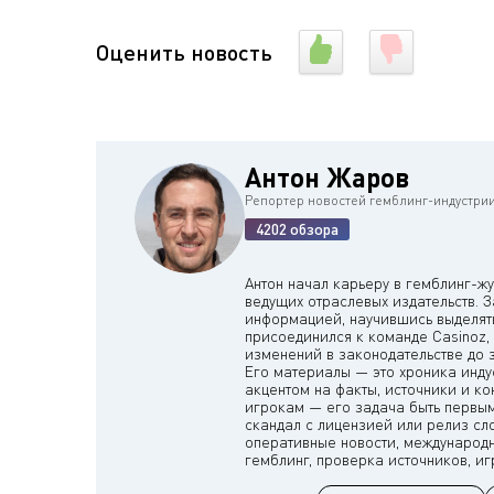
Оценить новость
Антон Жаров
Репортер новостей гемблинг-индустри
4202 обзора
Антон начал карьеру в гемблинг-жу
ведущих отраслевых издательств. З
информацией, научившись выделять 
присоединился к команде Casinoz, 
изменений в законодательстве до 
Его материалы — это хроника инду
акцентом на факты, источники и ко
игрокам — его задача быть первым,
скандал с лицензией или релиз сло
оперативные новости, международн