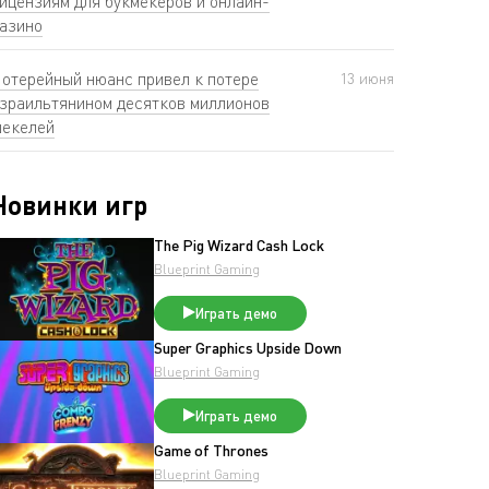
ицензиям для букмекеров и онлайн-
азино
отерейный нюанс привел к потере
13 июня
зраильтянином десятков миллионов
екелей
Новинки игр
The Pig Wizard Cash Lock
Blueprint Gaming
Играть демо
Super Graphics Upside Down
Blueprint Gaming
Играть демо
Game of Thrones
Blueprint Gaming