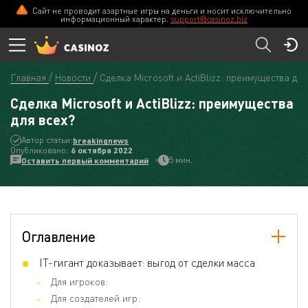
Сайт не проводит азартные игры на деньги и носит исключительно
информационный характер.
support@casinoz.biz
Главная
Новости
Сделка Microsoft и ActiBlizz: преимущества для
Сделка Microsoft и ActiBlizz: преимущества
для всех?
Автор статьи:
breakingnews
Опубликовано:
6 октября 2022
5 мин.
Оставить первый комментарий
Оглавление
IT-гигант доказывает: выгод от сделки масса
Для игроков:
Для создателей игр: