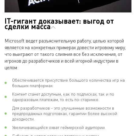
IT-гигант доказывает: выгод от
сделки масса
Microsoft ведет разъяснительную работу, целью которой
является на конкретных примерах довести игровому миру,
что выиграют от такого слияния все без исключения, от
игроков до разработчиков и всей игорной индустрии в
целом:
Обеспечивается присутствие большого количества игр на
больших платформах.
Контент станет доступным, как по подписках, так и по
одноразовым платежам, то есть по-старинке.
Для разработчиков - это улучшенные возможности в
предпродажных подготовках, гарантии более высокой
доходности.
Увеличивающийся охват геймерской аудитории.
Гибкость в использовании платежных систем.